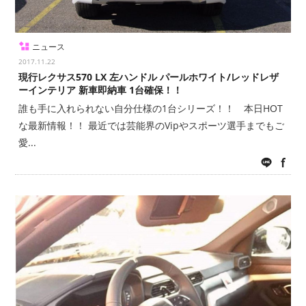
ニュース
2017.11.22
現行レクサス570 LX 左ハンドル パールホワイト/レッドレザ
ーインテリア 新車即納車 1台確保！！
誰も手に入れられない自分仕様の1台シリーズ！！ 本日HOT
な最新情報！！ 最近では芸能界のVipやスポーツ選手までもご
愛...
LINE
fac