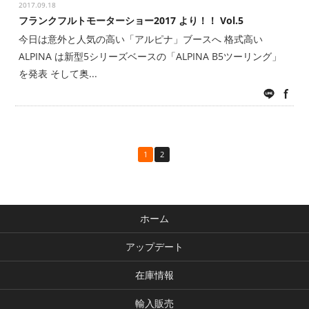
2017.09.18
フランクフルトモーターショー2017 より！！ Vol.5
今日は意外と人気の高い「アルピナ」ブースへ 格式高い
ALPINA は新型5シリーズベースの「ALPINA B5ツーリング」
を発表 そして奥...
LINE
fac
1
2
ホーム
アップデート
在庫情報
輸入販売