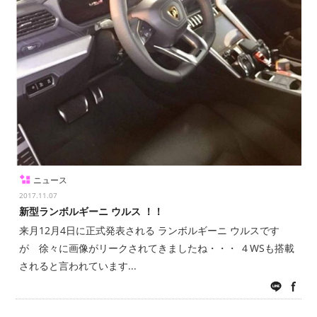
ニュース
2017.11.07
新型ランボルギーニ ウルス ！！
来月12月4日に正式発表される ランボルギーニ ウルスです
が 徐々に画像がリークされてきましたね・・・ ４WSも搭載
されると言われています...
LINE
fac