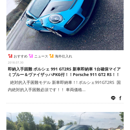
おすすめ
ニュース
海外仕入れ
2018.07.30
即納入手困難 ポルシェ 991 GT2RS 新車即納車 1台確保マイア
ミブルー＆ヴァイザッハPKG付！！Porsche 911 GT2 RS！！
絶対的入手困難モデル 新車即納車！! ポルシェ991GT2RS 国
内絶対的入手困難必須です！！ 車両価格...
LINE
fac