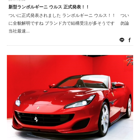
新型ランボルギーニ ウルス 正式発表！！
ついに正式発表されました ランボルギーニ ウルス！！ つい
に全貌解明ですね ブランド力で結構受注が多そうです 勿論
当社最速...
LINE
fac