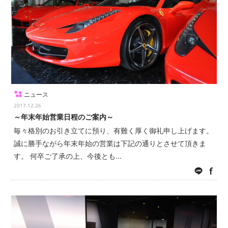
ニュース
2017.12.26
～年末年始営業日程のご案内～
毎々格別のお引き立てに預り、有難く厚く御礼申し上げます。
誠に勝手ながら年末年始の営業は下記の通りとさせて頂きま
す。 何卒ご了承の上、今後とも...
LINE
fac