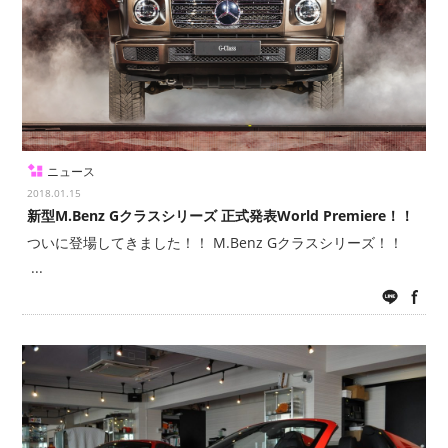
ニュース
2018.01.15
新型M.Benz Gクラスシリーズ 正式発表World Premiere！！
ついに登場してきました！！ M.Benz Gクラスシリーズ！！
...
LINE
fac