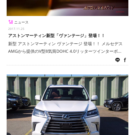
ニュース
2017.11.25
アストンマーティン新型「ヴァンテージ」登場！！
新型 アストンマーティン ヴァンテージ 登場！！ メルセデス
AMGから提供のV型8気筒DOHC 4.0リッターツインターボ...
LINE
fac