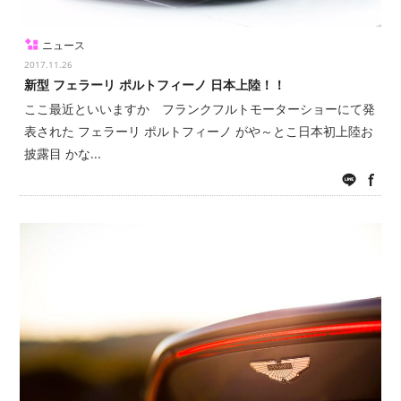
ニュース
2017.11.26
新型 フェラーリ ポルトフィーノ 日本上陸！！
ここ最近といいますか フランクフルトモーターショーにて発
表された フェラーリ ポルトフィーノ がや～とこ日本初上陸お
披露目 かな...
LINE
fac