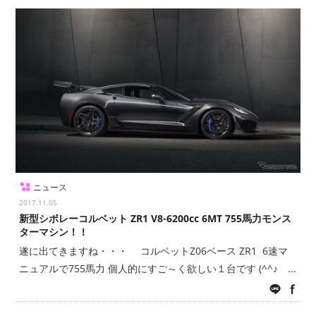
ニュース
2017.11.05
新型シボレーコルベット ZR1 V8-6200cc 6MT 755馬力モンス
ターマシン！！
遂に出てきますね・・・ コルベットZ06ベース ZR1 6速マ
ニュアルで755馬力 個人的にすご～く欲しい１台です (^^♪ ...
LINE
fac