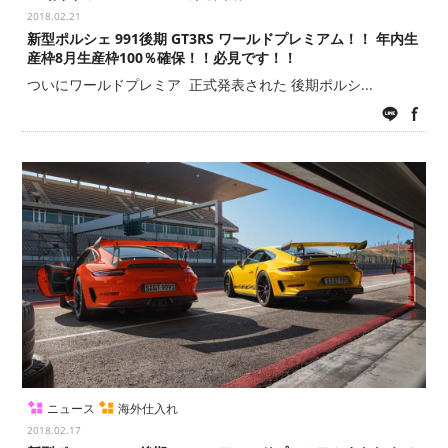
2018.02.21
新型ポルシェ 991後期 GT3RS ワールドプレミアム！！ 年内生
産枠8月生産枠100％確保！！必見です！！
ついにワールドプレミア 正式発表された 後期ポルシ...
LINE
fac
ニュース
海外仕入れ
2018.02.17