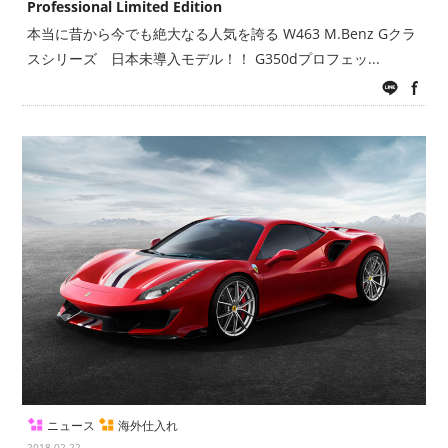
Professional Limited Edition
本当に昔から今でも絶大なる人気を誇る W463 M.Benz Gクラ
スシリーズ 日本未導入モデル！！ G350dプロフェッ...
LINE
fac
ニュース
海外仕入れ
2018.02.22