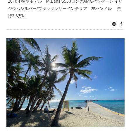
2010年後期モデル M.Benz S550ロングAMGパッケージ イリ
ジウムシルバー/ブラックレザーインテリア 左ハンドル 走
行2.3万K...
LINE
fac