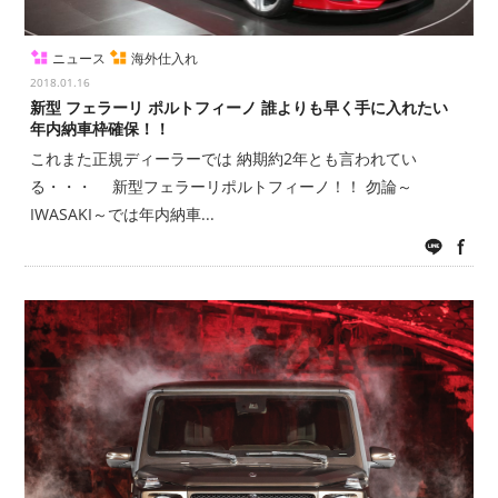
ニュース
海外仕入れ
2018.01.16
新型 フェラーリ ポルトフィーノ 誰よりも早く手に入れたい
年内納車枠確保！！
これまた正規ディーラーでは 納期約2年とも言われてい
る・・・ 新型フェラーリポルトフィーノ！！ 勿論～
IWASAKI～では年内納車...
LINE
fac