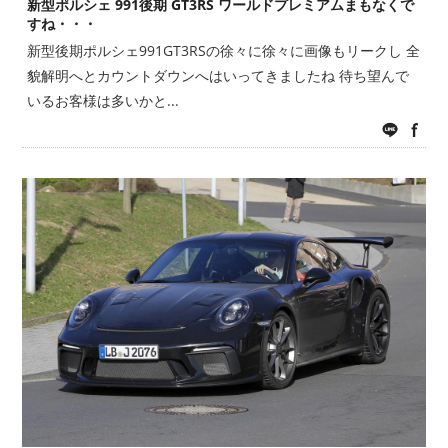
新型ポルシェ 991後期 GT3RS ワールドプレミアムまもなくで
すね・・・
新型後期ポルシェ991GT3RSの徐々に徐々に画像もリークし 全
貌解明へとカウントダウンへはいってきましたね 待ち望んで
いるお客様は多いかと...
LINE
fac