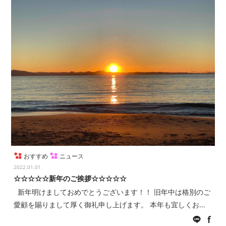
COMPANY
会社概要
おすすめ
ニュース
2022.01.01
☆☆☆☆☆新年のご挨拶☆☆☆☆☆
新年明けましておめでとうございます！！ 旧年中は格別のご
愛顧を賜りまして厚く御礼申し上げます。 本年も宜しくお...
LINE
fac