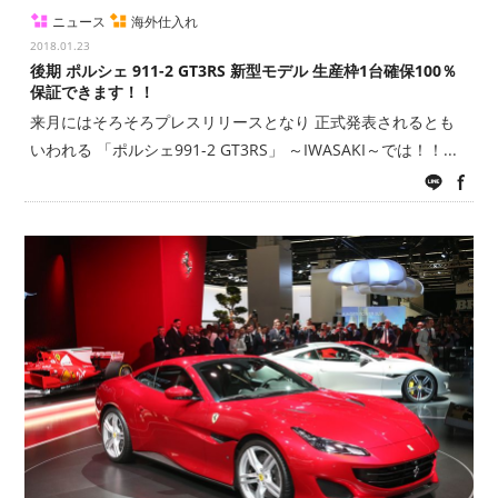
ニュース
海外仕入れ
2018.01.23
後期 ポルシェ 911-2 GT3RS 新型モデル 生産枠1台確保100％
保証できます！！
来月にはそろそろプレスリリースとなり 正式発表されるとも
いわれる 「ポルシェ991-2 GT3RS」 ～IWASAKI～では！！...
LINE
fac