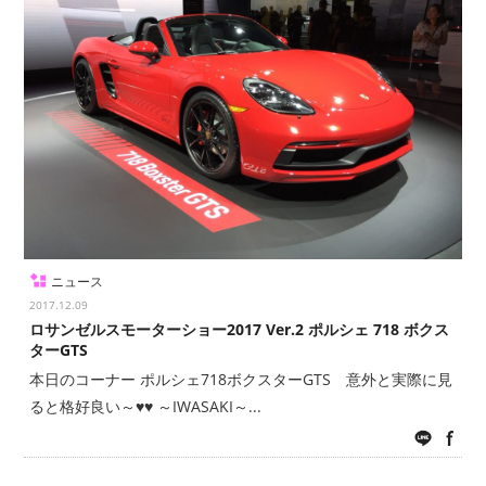
ニュース
2017.12.09
ロサンゼルスモーターショー2017 Ver.2 ポルシェ 718 ボクス
ターGTS
本日のコーナー ポルシェ718ボクスターGTS 意外と実際に見
ると格好良い～♥♥ ～IWASAKI～...
LINE
fac