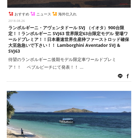
おすすめ
ニュース
海外仕入れ
2018.08.26
ランボルギーニ・アヴェンタドール SVJ （イオタ）900台限
定！！ランボルギーニ SVJ63 世界限定63台限定モデル 登場ワ
ールドプレミア！！日本最速世界生産枠ファーストロッド確保
大至急急いで下さい！！ Lamborghini Aventador SVJ &
SVJ63
待望のランボルギーニ後期モデル限定車ワールドプレミ
ア！！ ペブルビーチにて発表！！ ...
LINE
fac