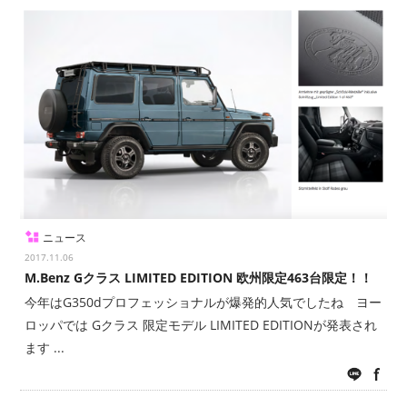
ニュース
2017.11.06
M.Benz Gクラス LIMITED EDITION 欧州限定463台限定！！
今年はG350dプロフェッショナルが爆発的人気でしたね ヨー
ロッパでは Gクラス 限定モデル LIMITED EDITIONが発表され
ます ...
LINE
fac