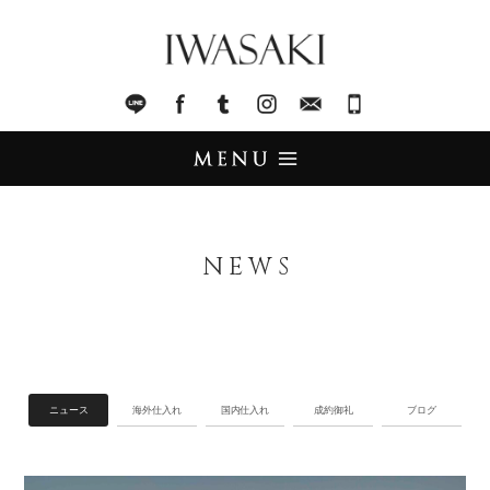
IWASAKI
LINE
facebook
Tumblr
Instagram
Mail
045-321-8899
UPDATE
アップデート
NEWS
STOCK LIST
在庫情報
IMPORT
輸入販売
ニュース
海外仕入れ
国内仕入れ
成約御礼
ブログ
TRADE
買取査定