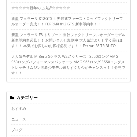
☆☆☆☆☆新年のご挨拶☆☆☆☆☆
新型 フェラーリ 812GTS 世界最速ファーストロッドファクトリーフ
ルオーダー完成！！ FERRARI 812 GTS 新車即納車！！
新型 フェラーリ F8 トリブート 当社ファクトリーフルオーダーモデル
新車即納車必見！！ お問い合わせ殺到中 大人気誰よりも早く乗れま
す！！ 本気でお探しのお客様必見です！！ Ferrari F8 TRIBUTO
大人気モデル M.Benz Sクラス W221シリーズ!! S550ロング AMG
S63ロングパフォーマンスパッケージ AMG S65ロング S550ロングス
トレッチリムジン等希少モデル選りすぐり今がチャンスっ！！必見で
す！！
カテゴリー
おすすめ
ニュース
ブログ