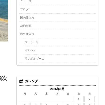
ニュース
ブログ
国内仕入れ
成約御礼
海外仕入れ
フェラーリ
ポルシェ
ま
ランボルギーニ
順次
カレンダー
2026年8月
月
火
水
木
金
土
日
1
2