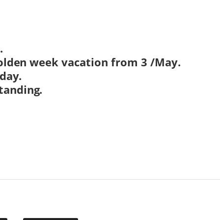
.
golden week vacation from 3 /May.
iday.
tanding.