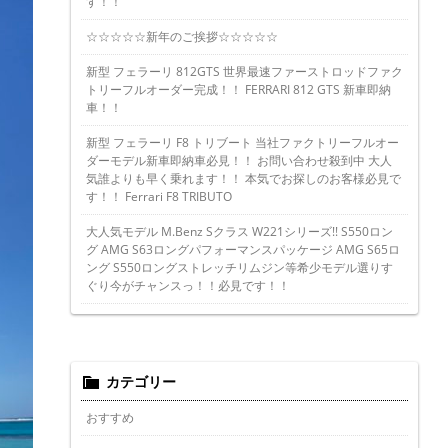
す！！
☆☆☆☆☆新年のご挨拶☆☆☆☆☆
新型 フェラーリ 812GTS 世界最速ファーストロッドファク
トリーフルオーダー完成！！ FERRARI 812 GTS 新車即納
車！！
新型 フェラーリ F8 トリブート 当社ファクトリーフルオー
ダーモデル新車即納車必見！！ お問い合わせ殺到中 大人
気誰よりも早く乗れます！！ 本気でお探しのお客様必見で
す！！ Ferrari F8 TRIBUTO
大人気モデル M.Benz Sクラス W221シリーズ!! S550ロン
グ AMG S63ロングパフォーマンスパッケージ AMG S65ロ
ング S550ロングストレッチリムジン等希少モデル選りす
ぐり今がチャンスっ！！必見です！！
カテゴリー
おすすめ