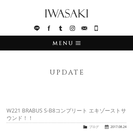
IWASAKI
LINE
facebook
Tumblr
Instagram
Mail
045-321-8899
UPDATE
アップデート
UPDATE
STOCK LIST
在庫情報
IMPORT
輸入販売
W221 BRABUS S-B8コンプリート エキゾーストサ
ウンド！！
TRADE
買取査定
ブログ
2017.08.24