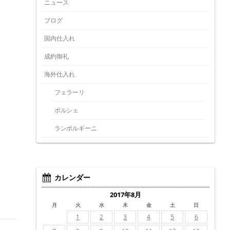
ニュース
ブログ
国内仕入れ
成約御礼
海外仕入れ
フェラーリ
ポルシェ
ランボルギーニ
カレンダー
2017年8月
月
火
水
木
金
土
日
1
2
3
4
5
6