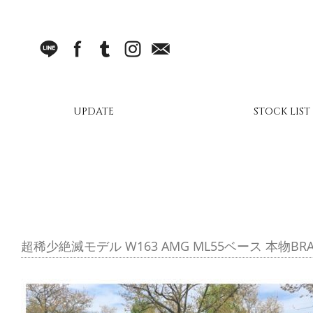
LINE
facebook
Tumblr
Instagram
Mail
UPDATE
STOCK LIST
超稀少絶滅モデル W163 AMG ML55ベース 本物BRA