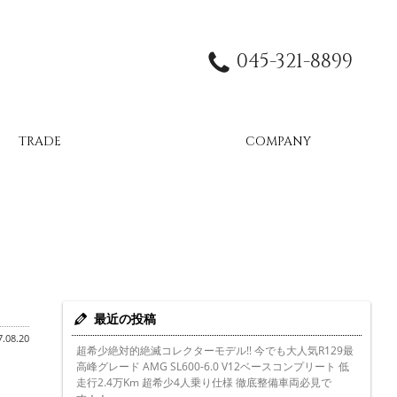
045-321-8899
TRADE
COMPANY
最近の投稿
.08.20
超希少絶対的絶滅コレクターモデル!! 今でも大人気R129最
高峰グレード AMG SL600-6.0 V12ベースコンプリート 低
走行2.4万Km 超希少4人乗り仕様 徹底整備車両必見で