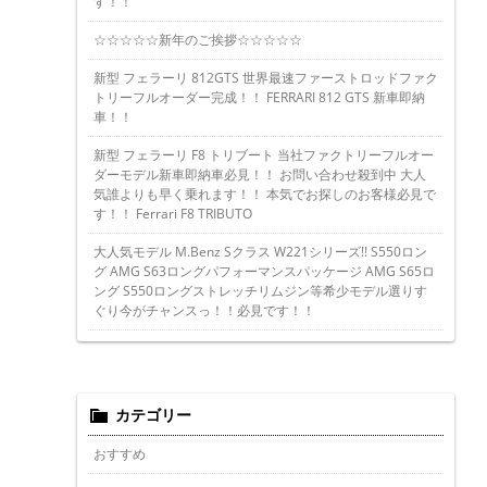
す！！
☆☆☆☆☆新年のご挨拶☆☆☆☆☆
新型 フェラーリ 812GTS 世界最速ファーストロッドファク
トリーフルオーダー完成！！ FERRARI 812 GTS 新車即納
車！！
新型 フェラーリ F8 トリブート 当社ファクトリーフルオー
ダーモデル新車即納車必見！！ お問い合わせ殺到中 大人
気誰よりも早く乗れます！！ 本気でお探しのお客様必見で
す！！ Ferrari F8 TRIBUTO
大人気モデル M.Benz Sクラス W221シリーズ!! S550ロン
グ AMG S63ロングパフォーマンスパッケージ AMG S65ロ
ング S550ロングストレッチリムジン等希少モデル選りす
ぐり今がチャンスっ！！必見です！！
カテゴリー
おすすめ