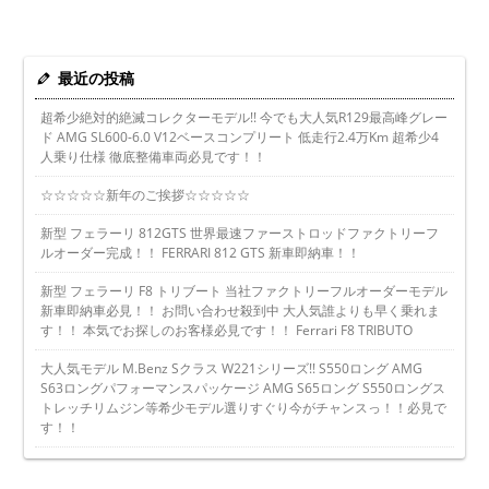
最近の投稿
超希少絶対的絶滅コレクターモデル!! 今でも大人気R129最高峰グレー
ド AMG SL600-6.0 V12ベースコンプリート 低走行2.4万Km 超希少4
人乗り仕様 徹底整備車両必見です！！
☆☆☆☆☆新年のご挨拶☆☆☆☆☆
新型 フェラーリ 812GTS 世界最速ファーストロッドファクトリーフ
ルオーダー完成！！ FERRARI 812 GTS 新車即納車！！
新型 フェラーリ F8 トリブート 当社ファクトリーフルオーダーモデル
新車即納車必見！！ お問い合わせ殺到中 大人気誰よりも早く乗れま
す！！ 本気でお探しのお客様必見です！！ Ferrari F8 TRIBUTO
大人気モデル M.Benz Sクラス W221シリーズ!! S550ロング AMG
S63ロングパフォーマンスパッケージ AMG S65ロング S550ロングス
トレッチリムジン等希少モデル選りすぐり今がチャンスっ！！必見で
す！！