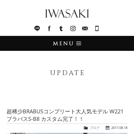
IWASAKI
LINE
facebook
Tumblr
Instagram
Mail
045-321-8899
UPDATE
アップデート
UPDATE
STOCK LIST
在庫情報
IMPORT
輸入販売
超稀少BRABUSコンプリート大人気モデル W221
ブラバスS-B8 カスタム完了！！
TRADE
買取査定
ブログ
2017.08.18