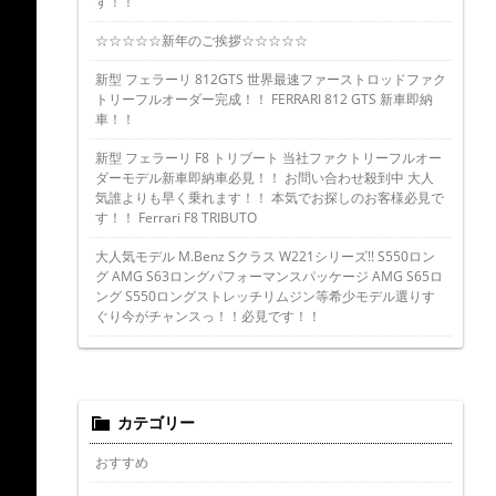
す！！
☆☆☆☆☆新年のご挨拶☆☆☆☆☆
新型 フェラーリ 812GTS 世界最速ファーストロッドファク
トリーフルオーダー完成！！ FERRARI 812 GTS 新車即納
車！！
新型 フェラーリ F8 トリブート 当社ファクトリーフルオー
ダーモデル新車即納車必見！！ お問い合わせ殺到中 大人
気誰よりも早く乗れます！！ 本気でお探しのお客様必見で
す！！ Ferrari F8 TRIBUTO
大人気モデル M.Benz Sクラス W221シリーズ!! S550ロン
グ AMG S63ロングパフォーマンスパッケージ AMG S65ロ
ング S550ロングストレッチリムジン等希少モデル選りす
ぐり今がチャンスっ！！必見です！！
カテゴリー
おすすめ