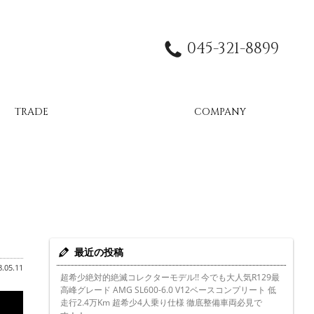
045-321-8899
TRADE
COMPANY
最近の投稿
.05.11
超希少絶対的絶滅コレクターモデル!! 今でも大人気R129最
高峰グレード AMG SL600-6.0 V12ベースコンプリート 低
走行2.4万Km 超希少4人乗り仕様 徹底整備車両必見で