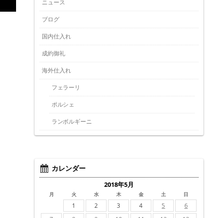
ニュース
ブログ
国内仕入れ
成約御礼
海外仕入れ
フェラーリ
ポルシェ
ランボルギーニ
カレンダー
2018年5月
月
火
水
木
金
土
日
1
2
3
4
5
6