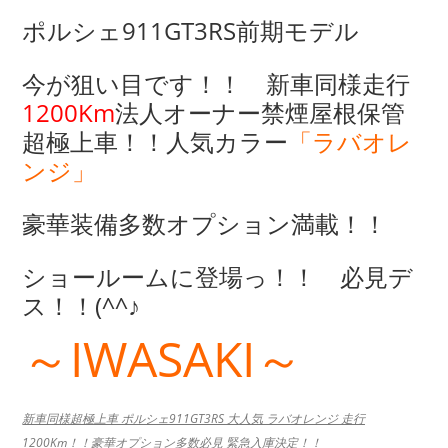
ポルシェ911GT3RS前期モデル
今が狙い目です！！ 新車同様走行
1200Km
法人オーナー禁煙屋根保管
超極上車！！人気カラー
「ラバオレ
ンジ」
豪華装備多数オプション満載！！
ショールームに登場っ！！ 必見デ
ス！！(^^♪
～IWASAKI～
新車同様超極上車 ポルシェ911GT3RS 大人気 ラバオレンジ 走行
1200Km！！豪華オプション多数必見 緊急入庫決定！！