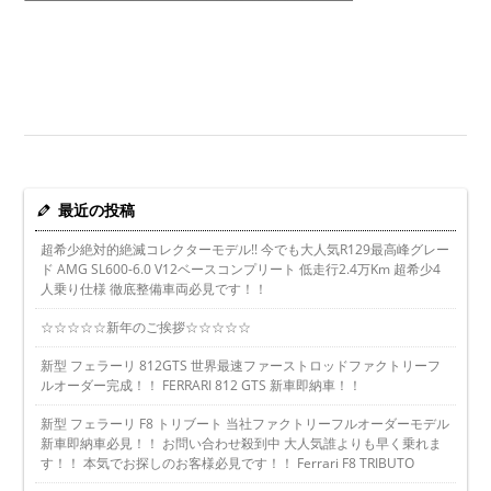
最近の投稿
超希少絶対的絶滅コレクターモデル!! 今でも大人気R129最高峰グレー
ド AMG SL600-6.0 V12ベースコンプリート 低走行2.4万Km 超希少4
人乗り仕様 徹底整備車両必見です！！
☆☆☆☆☆新年のご挨拶☆☆☆☆☆
新型 フェラーリ 812GTS 世界最速ファーストロッドファクトリーフ
ルオーダー完成！！ FERRARI 812 GTS 新車即納車！！
新型 フェラーリ F8 トリブート 当社ファクトリーフルオーダーモデル
新車即納車必見！！ お問い合わせ殺到中 大人気誰よりも早く乗れま
す！！ 本気でお探しのお客様必見です！！ Ferrari F8 TRIBUTO