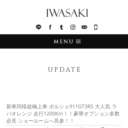
IWASAKI
LINE
facebook
Tumblr
Instagram
Mail
045-321-8899
UPDATE
アップデート
UPDATE
STOCK LIST
在庫情報
IMPORT
輸入販売
新車同様超極上車 ポルシェ911GT3RS 大人気 ラ
バオレンジ 走行1200Km！！豪華オプション多数
TRADE
買取査定
必見 ショールームへ見参！！