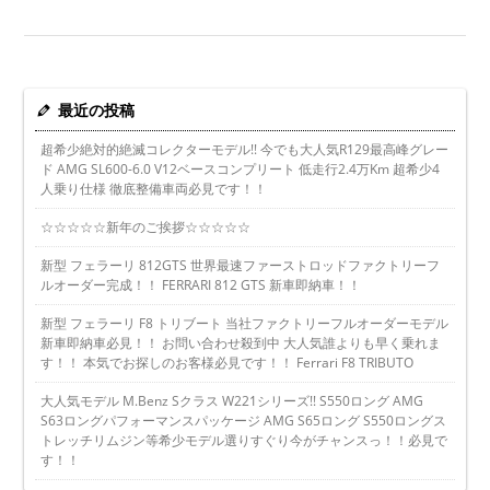
最近の投稿
超希少絶対的絶滅コレクターモデル!! 今でも大人気R129最高峰グレー
ド AMG SL600-6.0 V12ベースコンプリート 低走行2.4万Km 超希少4
人乗り仕様 徹底整備車両必見です！！
☆☆☆☆☆新年のご挨拶☆☆☆☆☆
新型 フェラーリ 812GTS 世界最速ファーストロッドファクトリーフ
ルオーダー完成！！ FERRARI 812 GTS 新車即納車！！
新型 フェラーリ F8 トリブート 当社ファクトリーフルオーダーモデル
新車即納車必見！！ お問い合わせ殺到中 大人気誰よりも早く乗れま
す！！ 本気でお探しのお客様必見です！！ Ferrari F8 TRIBUTO
大人気モデル M.Benz Sクラス W221シリーズ!! S550ロング AMG
S63ロングパフォーマンスパッケージ AMG S65ロング S550ロングス
トレッチリムジン等希少モデル選りすぐり今がチャンスっ！！必見で
す！！