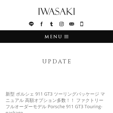
IWASAKI
LINE
facebook
Tumblr
Instagram
Mail
045-321-8899
UPDATE
アップデート
UPDATE
STOCK LIST
在庫情報
IMPORT
輸入販売
新型 ポルシェ 911 GT3 ツーリングパッケージ マ
ニュアル 高額オプション多数！！ ファクトリー
TRADE
買取査定
フルオーダーモデル Porsche 911 GT3 Touring-
package