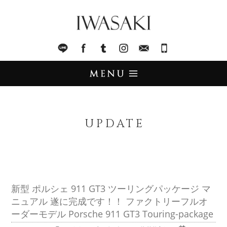
IWASAKI
LINE
facebook
Tumblr
Instagram
Mail
045-321-8899
UPDATE
アップデート
UPDATE
STOCK LIST
在庫情報
IMPORT
輸入販売
新型 ポルシェ 911 GT3 ツーリングパッケージ マ
ニュアル 遂に完成です！！ ファクトリーフルオ
TRADE
買取査定
ーダーモデル Porsche 911 GT3 Touring-package