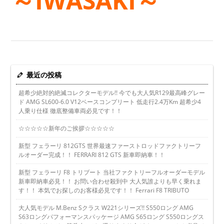
～IWASAKI～
最近の投稿
超希少絶対的絶滅コレクターモデル!! 今でも大人気R129最高峰グレー
ド AMG SL600-6.0 V12ベースコンプリート 低走行2.4万Km 超希少4
人乗り仕様 徹底整備車両必見です！！
☆☆☆☆☆新年のご挨拶☆☆☆☆☆
新型 フェラーリ 812GTS 世界最速ファーストロッドファクトリーフ
ルオーダー完成！！ FERRARI 812 GTS 新車即納車！！
新型 フェラーリ F8 トリブート 当社ファクトリーフルオーダーモデル
新車即納車必見！！ お問い合わせ殺到中 大人気誰よりも早く乗れま
す！！ 本気でお探しのお客様必見です！！ Ferrari F8 TRIBUTO
大人気モデル M.Benz Sクラス W221シリーズ!! S550ロング AMG
S63ロングパフォーマンスパッケージ AMG S65ロング S550ロングス