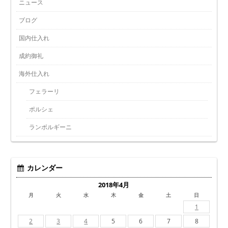
ニュース
ブログ
国内仕入れ
成約御礼
海外仕入れ
フェラーリ
ポルシェ
ランボルギーニ
カレンダー
2018年4月
月
火
水
木
金
土
日
1
2
3
4
5
6
7
8