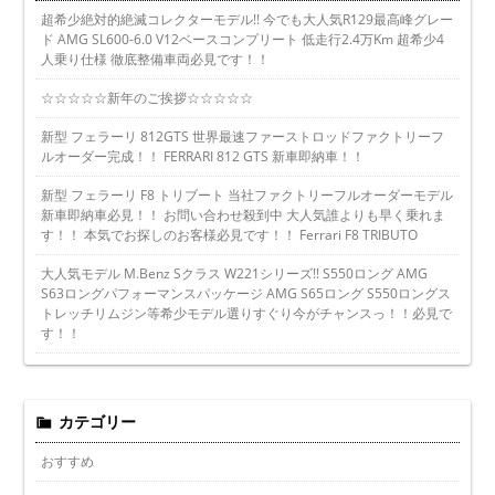
超希少絶対的絶滅コレクターモデル!! 今でも大人気R129最高峰グレー
ド AMG SL600-6.0 V12ベースコンプリート 低走行2.4万Km 超希少4
人乗り仕様 徹底整備車両必見です！！
☆☆☆☆☆新年のご挨拶☆☆☆☆☆
新型 フェラーリ 812GTS 世界最速ファーストロッドファクトリーフ
ルオーダー完成！！ FERRARI 812 GTS 新車即納車！！
新型 フェラーリ F8 トリブート 当社ファクトリーフルオーダーモデル
新車即納車必見！！ お問い合わせ殺到中 大人気誰よりも早く乗れま
す！！ 本気でお探しのお客様必見です！！ Ferrari F8 TRIBUTO
大人気モデル M.Benz Sクラス W221シリーズ!! S550ロング AMG
S63ロングパフォーマンスパッケージ AMG S65ロング S550ロングス
トレッチリムジン等希少モデル選りすぐり今がチャンスっ！！必見で
す！！
カテゴリー
おすすめ