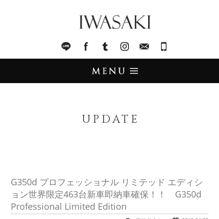
IWASAKI
LINE
facebook
Tumblr
Instagram
Mail
045-321-8899
UPDATE
アップデート
UPDATE
STOCK LIST
在庫情報
IMPORT
輸入販売
G350d プロフェッショナル リミテッド エディシ
ョン世界限定463台新車即納車確保！！ G350d
TRADE
買取査定
Professional Limited Edition