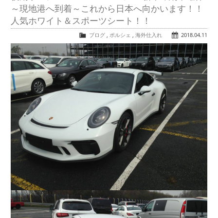
～現地港へ到着～これから日本へ向かいます！！
人気ホワイト＆スポーツシート！！
ブログ
,
ポルシェ
,
海外仕入れ
2018.04.11