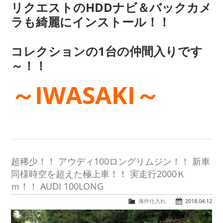
リクエストのHDDナビ＆バックカメ
ラも綺麗にインストール！！
コレクションの1台の仲間入りです
～！！
～IWASAKI～
超稀少！！ アウディ100ロングリムジン！！ 新車
同様時空を超えた極上車！！ 実走行2000Ｋ
ｍ！！ AUDI 100LONG
海外仕入れ
2018.04.12