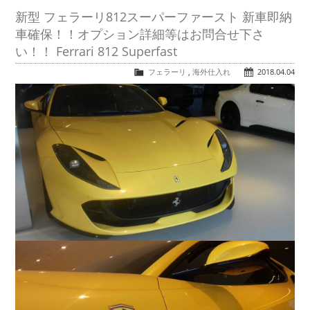
新型 フェラーリ812スーパーファースト 新車即納
車確保！！オプション詳細等はお問合せ下さ
い！！ Ferrari 812 Superfast
フェラーリ
,
海外仕入れ
2018.04.04