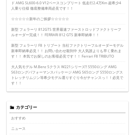
ド AMG SL600-6.0 V12ベースコンプリート 低走行2.4万Km 超希少4
人乗り仕様 徹底整備車両必見です！！
☆☆☆☆☆新年のご挨拶☆☆☆☆☆
新型 フェラーリ 812GTS 世界最速ファーストロッドファクトリーフ
ルオーダー完成！！ FERRARI 812 GTS 新車即納車！！
新型 フェラーリ F8 トリブート 当社ファクトリーフルオーダーモデル
新車即納車必見！！ お問い合わせ殺到中 大人気誰よりも早く乗れま
す！！ 本気でお探しのお客様必見です！！ Ferrari F8 TRIBUTO
大人気モデル M.Benz Sクラス W221シリーズ!! S550ロング AMG
S63ロングパフォーマンスパッケージ AMG S65ロング S550ロングス
トレッチリムジン等希少モデル選りすぐり今がチャンスっ！！必見で
す！！
カテゴリー
おすすめ
ニュース