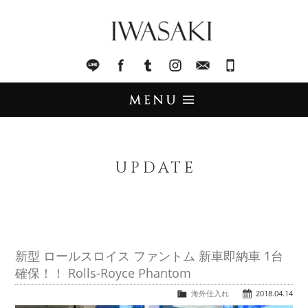
IWASAKI
LINE
facebook
Tumblr
Instagram
Mail
045-321-8899
UPDATE
アップデート
UPDATE
STOCK LIST
在庫情報
IMPORT
輸入販売
新型 ロールスロイス ファントム 新車即納車 1台
確保！！ Rolls-Royce Phantom
TRADE
買取査定
海外仕入れ
2018.04.14