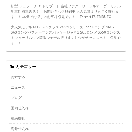
新型 フェラーリ F8 トリブート 当社ファクトリーフルオーダーモデル
新車即納車必見！！ お問い合わせ殺到中 大人気誰よりも早く乗れま
す！！ 本気でお探しのお客様必見です！！ Ferrari F8 TRIBUTO
大人気モデル M.Benz Sクラス W221シリーズ!! S550ロング AMG
S63ロングパフォーマンスパッケージ AMG S65ロング S550ロングス
トレッチリムジン等希少モデル選りすぐり今がチャンスっ！！必見で
す！！
カテゴリー
おすすめ
ニュース
ブログ
国内仕入れ
成約御礼
海外仕入れ