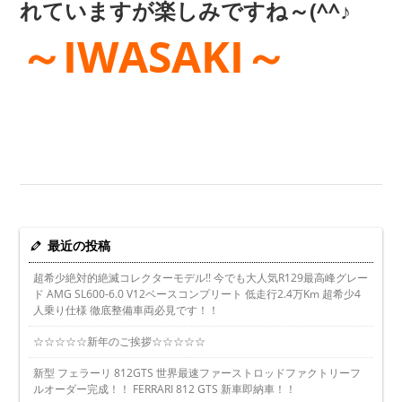
れていますが楽しみですね～(^^♪
～IWASAKI～
最近の投稿
超希少絶対的絶滅コレクターモデル!! 今でも大人気R129最高峰グレー
ド AMG SL600-6.0 V12ベースコンプリート 低走行2.4万Km 超希少4
人乗り仕様 徹底整備車両必見です！！
☆☆☆☆☆新年のご挨拶☆☆☆☆☆
新型 フェラーリ 812GTS 世界最速ファーストロッドファクトリーフ
ルオーダー完成！！ FERRARI 812 GTS 新車即納車！！