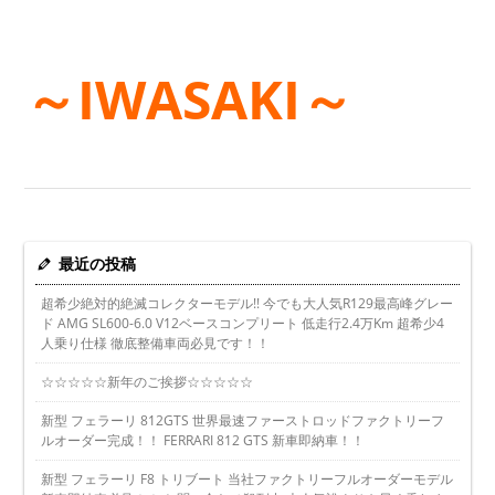
～IWASAKI～
最近の投稿
超希少絶対的絶滅コレクターモデル!! 今でも大人気R129最高峰グレー
ド AMG SL600-6.0 V12ベースコンプリート 低走行2.4万Km 超希少4
人乗り仕様 徹底整備車両必見です！！
☆☆☆☆☆新年のご挨拶☆☆☆☆☆
新型 フェラーリ 812GTS 世界最速ファーストロッドファクトリーフ
ルオーダー完成！！ FERRARI 812 GTS 新車即納車！！
新型 フェラーリ F8 トリブート 当社ファクトリーフルオーダーモデル