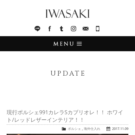
IWASAKI
LINE
facebook
Tumblr
Instagram
Mail
045-321-8899
UPDATE
アップデート
UPDATE
STOCK LIST
在庫情報
IMPORT
輸入販売
現行ポルシェ991カレラSカブリオレ！！ ホワイ
ト/レッドレザーインテリア！！
TRADE
買取査定
ポルシェ
,
海外仕入れ
2017.11.09