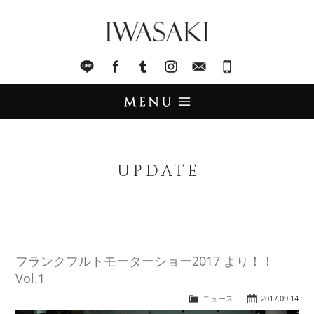
IWASAKI
LINE
facebook
Tumblr
Instagram
Mail
045-321-8899
UPDATE
アップデート
UPDATE
STOCK LIST
在庫情報
IMPORT
輸入販売
フランクフルトモーターショー2017 より！！
Vol.1
TRADE
買取査定
ニュース
2017.09.14