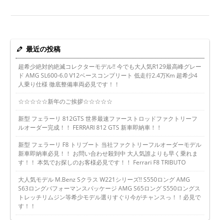
最近の投稿
超希少絶対的絶滅コレクターモデル!! 今でも大人気R129最高峰グレー
ド AMG SL600-6.0 V12ベースコンプリート 低走行2.4万Km 超希少4
人乗り仕様 徹底整備車両必見です！！
☆☆☆☆☆新年のご挨拶☆☆☆☆☆
新型 フェラーリ 812GTS 世界最速ファーストロッドファクトリーフ
ルオーダー完成！！ FERRARI 812 GTS 新車即納車！！
新型 フェラーリ F8 トリブート 当社ファクトリーフルオーダーモデル
新車即納車必見！！ お問い合わせ殺到中 大人気誰よりも早く乗れま
す！！ 本気でお探しのお客様必見です！！ Ferrari F8 TRIBUTO
大人気モデル M.Benz Sクラス W221シリーズ!! S550ロング AMG
S63ロングパフォーマンスパッケージ AMG S65ロング S550ロングス
トレッチリムジン等希少モデル選りすぐり今がチャンスっ！！必見で
す！！