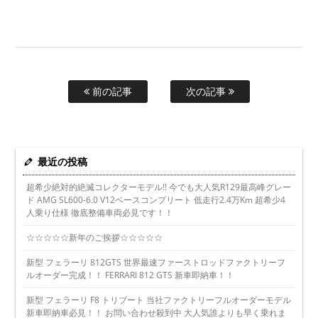
前の記事
次の記事
最近の投稿
超希少絶対的絶滅コレクターモデル!! 今でも大人気R129最高峰グレー
ド AMG SL600-6.0 V12ベースコンプリート 低走行2.4万Km 超希少4
人乗り仕様 徹底整備車両必見です！！
☆☆☆☆☆新年のご挨拶☆☆☆☆☆
新型 フェラーリ 812GTS 世界最速ファーストロッドファクトリーフ
ルオーダー完成！！ FERRARI 812 GTS 新車即納車！！
新型 フェラーリ F8 トリブート 当社ファクトリーフルオーダーモデル
新車即納車必見！！ お問い合わせ殺到中 大人気誰よりも早く乗れま