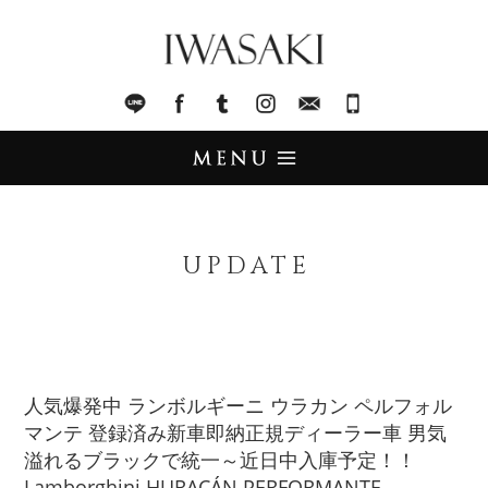
IWASAKI
LINE
facebook
Tumblr
Instagram
Mail
045-321-8899
UPDATE
アップデート
UPDATE
STOCK LIST
在庫情報
IMPORT
輸入販売
人気爆発中 ランボルギーニ ウラカン ペルフォル
マンテ 登録済み新車即納正規ディーラー車 男気
TRADE
買取査定
溢れるブラックで統一～近日中入庫予定！！
Lamborghini HURACÁN PERFORMANTE