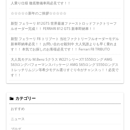
人乗り仕様 徹底整備車両必見です！！
☆☆☆☆☆新年のご挨拶☆☆☆☆☆
新型 フェラーリ 812GTS 世界最速ファーストロッドファクトリーフ
ルオーダー完成！！ FERRARI 812 GTS 新車即納車！！
新型 フェラーリ F8 トリブート 当社ファクトリーフルオーダーモデル
新車即納車必見！！ お問い合わせ殺到中 大人気誰よりも早く乗れま
す！！ 本気でお探しのお客様必見です！！ Ferrari F8 TRIBUTO
大人気モデル M.Benz Sクラス W221シリーズ!! S550ロング AMG
S63ロングパフォーマンスパッケージ AMG S65ロング S550ロングス
トレッチリムジン等希少モデル選りすぐり今がチャンスっ！！必見で
す！！
カテゴリー
おすすめ
ニュース
ブログ