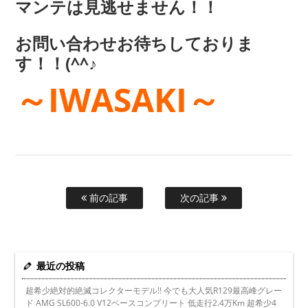
マンテは見逃せません！！
お問い合わせお待ちしておりま
す！！(^^♪
～IWASAKI～
前の記事
次の記事
最近の投稿
超希少絶対的絶滅コレクターモデル!! 今でも大人気R129最高峰グレー
ド AMG SL600-6.0 V12ベースコンプリート 低走行2.4万Km 超希少4