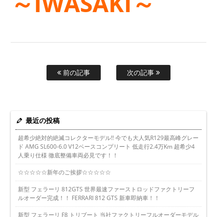
～IWASAKI～
前の記事
次の記事
最近の投稿
超希少絶対的絶滅コレクターモデル!! 今でも大人気R129最高峰グレー
ド AMG SL600-6.0 V12ベースコンプリート 低走行2.4万Km 超希少4
人乗り仕様 徹底整備車両必見です！！
☆☆☆☆☆新年のご挨拶☆☆☆☆☆
新型 フェラーリ 812GTS 世界最速ファーストロッドファクトリーフ
ルオーダー完成！！ FERRARI 812 GTS 新車即納車！！
新型 フェラーリ F8 トリブート 当社ファクトリーフルオーダーモデル