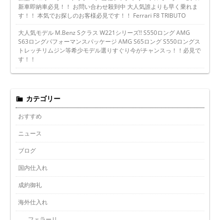
新車即納車必見！！ お問い合わせ殺到中 大人気誰よりも早く乗れま
す！！ 本気でお探しのお客様必見です！！ Ferrari F8 TRIBUTO
大人気モデル M.Benz Sクラス W221シリーズ!! S550ロング AMG
S63ロングパフォーマンスパッケージ AMG S65ロング S550ロングス
トレッチリムジン等希少モデル選りすぐり今がチャンスっ！！必見で
す！！
カテゴリー
おすすめ
ニュース
ブログ
国内仕入れ
成約御礼
海外仕入れ
フェラーリ