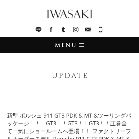
IWASAKI
LINE
facebook
Tumblr
Instagram
Mail
045-321-8899
UPDATE
アップデート
UPDATE
STOCK LIST
在庫情報
IMPORT
輸入販売
新型 ポルシェ 911 GT3 PDK & MT &ツーリングパ
ッケージ！！ GT3！！GT3！！GT3！！圧巻全
TRADE
買取査定
て一気にショールームへ登場！！ ファクトリーフ
ルオーダーモデル Porsche 911 GT3 PDK & MT &