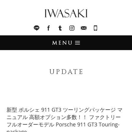
IWASAKI
LINE
facebook
Tumblr
Instagram
Mail
045-321-8899
UPDATE
アップデート
UPDATE
STOCK LIST
在庫情報
IMPORT
輸入販売
新型 ポルシェ 911 GT3 ツーリングパッケージ マ
ニュアル 高額オプション多数！！ ファクトリー
TRADE
買取査定
フルオーダーモデル Porsche 911 GT3 Touring-
package