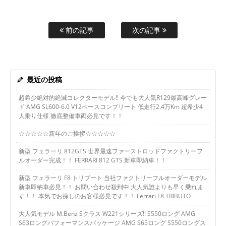
前の記事
次の記事
最近の投稿
超希少絶対的絶滅コレクターモデル!! 今でも大人気R129最高峰グレー
ド AMG SL600-6.0 V12ベースコンプリート 低走行2.4万Km 超希少4
人乗り仕様 徹底整備車両必見です！！
☆☆☆☆☆新年のご挨拶☆☆☆☆☆
新型 フェラーリ 812GTS 世界最速ファーストロッドファクトリーフ
ルオーダー完成！！ FERRARI 812 GTS 新車即納車！！
新型 フェラーリ F8 トリブート 当社ファクトリーフルオーダーモデル
新車即納車必見！！ お問い合わせ殺到中 大人気誰よりも早く乗れま
す！！ 本気でお探しのお客様必見です！！ Ferrari F8 TRIBUTO
大人気モデル M.Benz Sクラス W221シリーズ!! S550ロング AMG
S63ロングパフォーマンスパッケージ AMG S65ロング S550ロングス