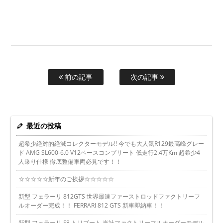
前の記事
次の記事
最近の投稿
超希少絶対的絶滅コレクターモデル!! 今でも大人気R129最高峰グレー
ド AMG SL600-6.0 V12ベースコンプリート 低走行2.4万Km 超希少4
人乗り仕様 徹底整備車両必見です！！
☆☆☆☆☆新年のご挨拶☆☆☆☆☆
新型 フェラーリ 812GTS 世界最速ファーストロッドファクトリーフ
ルオーダー完成！！ FERRARI 812 GTS 新車即納車！！
新型 フェラーリ F8 トリブート 当社ファクトリーフルオーダーモデル