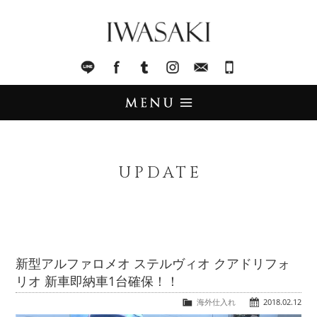
IWASAKI
LINE
facebook
Tumblr
Instagram
Mail
045-321-8899
UPDATE
アップデート
UPDATE
STOCK LIST
在庫情報
IMPORT
輸入販売
新型アルファロメオ ステルヴィオ クアドリフォ
リオ 新車即納車1台確保！！
TRADE
買取査定
海外仕入れ
2018.02.12