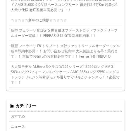
ド AMG SL600-6.0 V12ベースコンプリート 低走行2.4万Km 超希少4
人乗り仕様 徹底整備車両必見です！！
☆☆☆☆☆新年のご挨拶☆☆☆☆☆
新型 フェラーリ 812GTS 世界最速ファーストロッドファクトリーフ
ルオーダー完成！！ FERRARI 812 GTS 新車即納車！！
新型 フェラーリ F8 トリブート 当社ファクトリーフルオーダーモデル
新車即納車必見！！ お問い合わせ殺到中 大人気誰よりも早く乗れま
す！！ 本気でお探しのお客様必見です！！ Ferrari F8 TRIBUTO
大人気モデル M.Benz Sクラス W221シリーズ!! S550ロング AMG
S63ロングパフォーマンスパッケージ AMG S65ロング S550ロングス
トレッチリムジン等希少モデル選りすぐり今がチャンスっ！！必見で
す！！
カテゴリー
おすすめ
ニュース