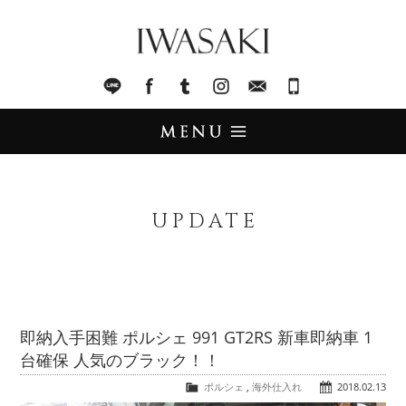
IWASAKI
LINE
facebook
Tumblr
Instagram
Mail
045-321-8899
UPDATE
アップデート
UPDATE
STOCK LIST
在庫情報
IMPORT
輸入販売
即納入手困難 ポルシェ 991 GT2RS 新車即納車 1
台確保 人気のブラック！！
TRADE
買取査定
ポルシェ
,
海外仕入れ
2018.02.13