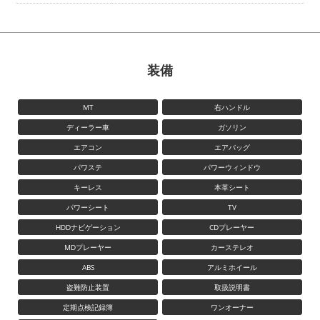
装備
MT
右ハンドル
ディーラー車
ガソリン
エアコン
エアバッグ
パワステ
パワーウィンドウ
キーレス
本革シート
パワーシート
TV
HDDナビゲーション
CDプレーヤー
MDプレーヤー
カーステレオ
ABS
アルミホイール
盗難防止装置
取扱説明書
定期点検記録簿
ワンオーナー