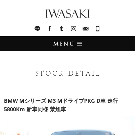
IWASAKI
LINE
facebook
Tumblr
Instagram
Mail
045-321-8899
UPDATE
アップデート
STOCK DETAIL
STOCK LIST
在庫情報
IMPORT
BMW Mシリーズ M3 MドライブPKG D車 走行
輸入販売
5800Km 新車同様 禁煙車
TRADE
買取査定