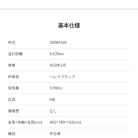
基本仕様
年式
2008/H20
走行距離
0.6万km
車検
H23年2月
外装色
ヘレスブラック
排気量
3,990cc
定員
4名
修復歴
なし
全長×全幅×全高(cm)
462×180×142(cm)
種別
中古車