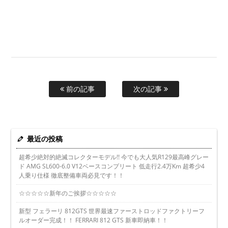
前の記事
次の記事
最近の投稿
超希少絶対的絶滅コレクターモデル!! 今でも大人気R129最高峰グレー
ド AMG SL600-6.0 V12ベースコンプリート 低走行2.4万Km 超希少4
人乗り仕様 徹底整備車両必見です！！
☆☆☆☆☆新年のご挨拶☆☆☆☆☆
新型 フェラーリ 812GTS 世界最速ファーストロッドファクトリーフ
ルオーダー完成！！ FERRARI 812 GTS 新車即納車！！