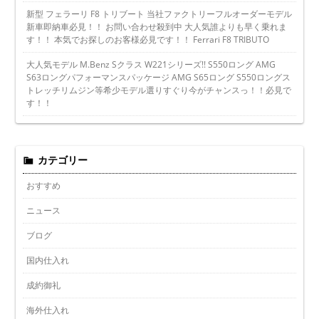
新型 フェラーリ F8 トリブート 当社ファクトリーフルオーダーモデル
新車即納車必見！！ お問い合わせ殺到中 大人気誰よりも早く乗れま
す！！ 本気でお探しのお客様必見です！！ Ferrari F8 TRIBUTO
大人気モデル M.Benz Sクラス W221シリーズ!! S550ロング AMG
S63ロングパフォーマンスパッケージ AMG S65ロング S550ロングス
トレッチリムジン等希少モデル選りすぐり今がチャンスっ！！必見で
す！！
カテゴリー
おすすめ
ニュース
ブログ
国内仕入れ
成約御礼
海外仕入れ