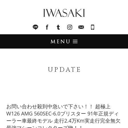
IWASAKI
LINE
facebook
Tumblr
Instagram
Mail
045-321-8899
UPDATE
アップデート
UPDATE
STOCK LIST
在庫情報
IMPORT
輸入販売
お問い合わせ殺到中急いで下さい！！ 超極上
W126 AMG 560SEC-6.0ブリスター 91年正規ディ
TRADE
買取査定
ーラー車最終モデル 走行2.4万Km実走行完全無欠
最強マシーンコレクターズ物！！