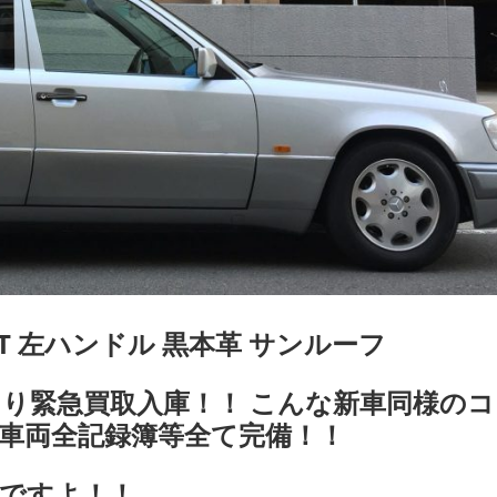
0T 左ハンドル 黒本革 サンルーフ
様より緊急買取入庫！！ こんな新車同様の
車両全記録簿等全て完備！！
見ですよ！！