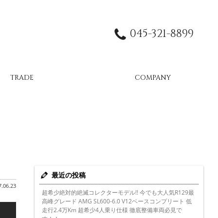
045-321-8899
TRADE
COMPANY
最近の投稿
.06.23
超希少絶対的絶滅コレクターモデル!! 今でも大人気R129最
高峰グレード AMG SL600-6.0 V12ベースコンプリート 低
走行2.4万Km 超希少4人乗り仕様 徹底整備車両必見で