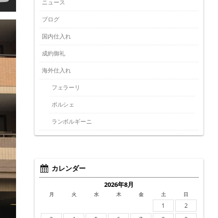
ニュース
ブログ
国内仕入れ
成約御礼
海外仕入れ
フェラーリ
ポルシェ
ランボルギーニ
カレンダー
2026年8月
月
火
水
木
金
土
日
1
2