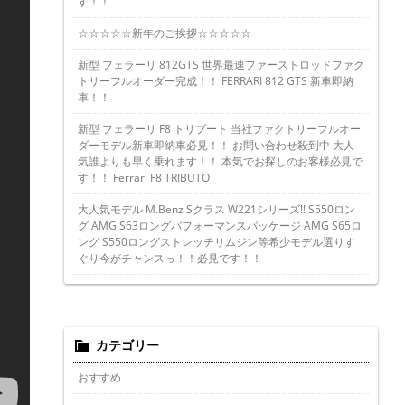
す！！
☆☆☆☆☆新年のご挨拶☆☆☆☆☆
新型 フェラーリ 812GTS 世界最速ファーストロッドファク
トリーフルオーダー完成！！ FERRARI 812 GTS 新車即納
車！！
新型 フェラーリ F8 トリブート 当社ファクトリーフルオー
ダーモデル新車即納車必見！！ お問い合わせ殺到中 大人
気誰よりも早く乗れます！！ 本気でお探しのお客様必見で
す！！ Ferrari F8 TRIBUTO
大人気モデル M.Benz Sクラス W221シリーズ!! S550ロン
グ AMG S63ロングパフォーマンスパッケージ AMG S65ロ
ング S550ロングストレッチリムジン等希少モデル選りす
ぐり今がチャンスっ！！必見です！！
カテゴリー
おすすめ