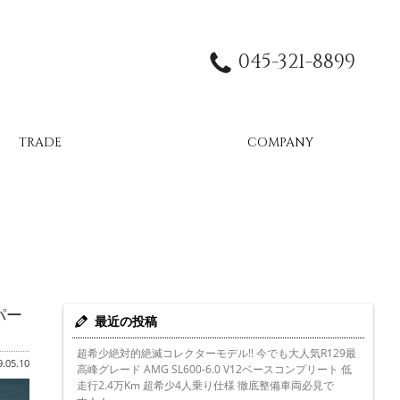
045-321-8899
TRADE
COMPANY
パー
最近の投稿
超希少絶対的絶滅コレクターモデル!! 今でも大人気R129最
.05.10
高峰グレード AMG SL600-6.0 V12ベースコンプリート 低
走行2.4万Km 超希少4人乗り仕様 徹底整備車両必見で