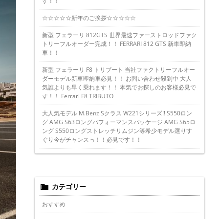
す！！
☆☆☆☆☆新年のご挨拶☆☆☆☆☆
新型 フェラーリ 812GTS 世界最速ファーストロッドファク
トリーフルオーダー完成！！ FERRARI 812 GTS 新車即納
車！！
新型 フェラーリ F8 トリブート 当社ファクトリーフルオー
ダーモデル新車即納車必見！！ お問い合わせ殺到中 大人
気誰よりも早く乗れます！！ 本気でお探しのお客様必見で
す！！ Ferrari F8 TRIBUTO
大人気モデル M.Benz Sクラス W221シリーズ!! S550ロン
グ AMG S63ロングパフォーマンスパッケージ AMG S65ロ
ング S550ロングストレッチリムジン等希少モデル選りす
ぐり今がチャンスっ！！必見です！！
カテゴリー
おすすめ