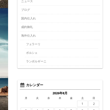
ニュース
ブログ
国内仕入れ
成約御礼
海外仕入れ
フェラーリ
ポルシェ
ランボルギーニ
カレンダー
2026年8月
月
火
水
木
金
土
日
1
2