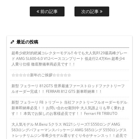
前の記事
次の記事
最近の投稿
超希少絶対的絶滅コレクターモデル!! 今でも大人気R129最高峰グレー
ド AMG SL600-6.0 V12ベースコンプリート 低走行2.4万Km 超希少4
人乗り仕様 徹底整備車両必見です！！
☆☆☆☆☆新年のご挨拶☆☆☆☆☆
新型 フェラーリ 812GTS 世界最速ファーストロッドファクトリーフ
ルオーダー完成！！ FERRARI 812 GTS 新車即納車！！
新型 フェラーリ F8 トリブート 当社ファクトリーフルオーダーモデル
新車即納車必見！！ お問い合わせ殺到中 大人気誰よりも早く乗れま
す！！ 本気でお探しのお客様必見です！！ Ferrari F8 TRIBUTO
大人気モデル M.Benz Sクラス W221シリーズ!! S550ロング AMG
S63ロングパフォーマンスパッケージ AMG S65ロング S550ロングス
トレッチリムジン等希少モデル選りすぐり今がチャンスっ！！必見で