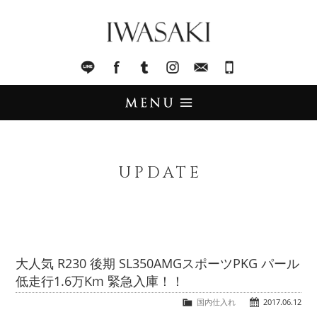
IWASAKI
LINE
facebook
Tumblr
Instagram
Mail
045-321-8899
UPDATE
アップデート
UPDATE
STOCK LIST
在庫情報
IMPORT
輸入販売
大人気 R230 後期 SL350AMGスポーツPKG パール
低走行1.6万Km 緊急入庫！！
TRADE
買取査定
国内仕入れ
2017.06.12