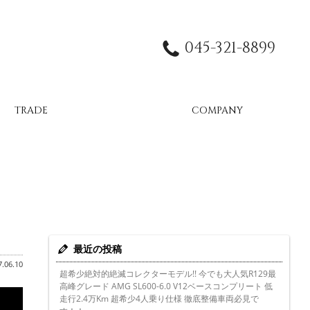
045-321-8899
TRADE
COMPANY
最近の投稿
.06.10
超希少絶対的絶滅コレクターモデル!! 今でも大人気R129最
高峰グレード AMG SL600-6.0 V12ベースコンプリート 低
走行2.4万Km 超希少4人乗り仕様 徹底整備車両必見で