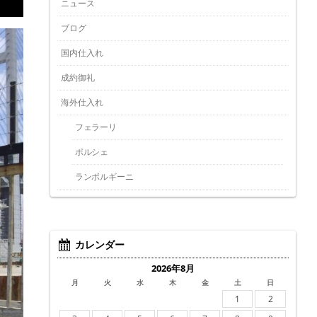
ニュース
ブログ
国内仕入れ
成約御礼
海外仕入れ
フェラーリ
ポルシェ
ランボルギーニ
カレンダー
2026年8月
月
火
水
木
金
土
日
1
2