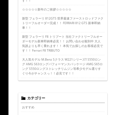
す！！
☆☆☆☆☆新年のご挨拶☆☆☆☆☆
新型 フェラーリ 812GTS 世界最速ファーストロッドファク
トリーフルオーダー完成！！ FERRARI 812 GTS 新車即納
車！！
新型 フェラーリ F8 トリブート 当社ファクトリーフルオー
ダーモデル新車即納車必見！！ お問い合わせ殺到中 大人
気誰よりも早く乗れます！！ 本気でお探しのお客様必見で
す！！ Ferrari F8 TRIBUTO
大人気モデル M.Benz Sクラス W221シリーズ!! S550ロン
グ AMG S63ロングパフォーマンスパッケージ AMG S65ロ
ング S550ロングストレッチリムジン等希少モデル選りす
ぐり今がチャンスっ！！必見です！！
カテゴリー
おすすめ