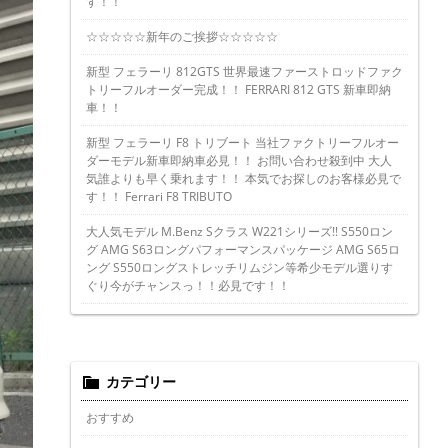
す！！
☆☆☆☆☆新年のご挨拶☆☆☆☆☆
新型 フェラーリ 812GTS 世界最速ファーストロッドファク
トリーフルオーダー完成！！ FERRARI 812 GTS 新車即納
車！！
新型 フェラーリ F8 トリブート 当社ファクトリーフルオー
ダーモデル新車即納車必見！！ お問い合わせ殺到中 大人
気誰よりも早く乗れます！！ 本気でお探しのお客様必見で
す！！ Ferrari F8 TRIBUTO
大人気モデル M.Benz Sクラス W221シリーズ!! S550ロン
グ AMG S63ロングパフォーマンスパッケージ AMG S65ロ
ング S550ロングストレッチリムジン等希少モデル選りす
ぐり今がチャンスっ！！必見です！！
カテゴリー
おすすめ