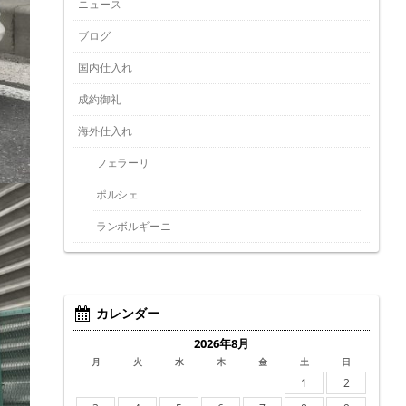
ニュース
ブログ
国内仕入れ
成約御礼
海外仕入れ
フェラーリ
ポルシェ
ランボルギーニ
カレンダー
2026年8月
月
火
水
木
金
土
日
1
2