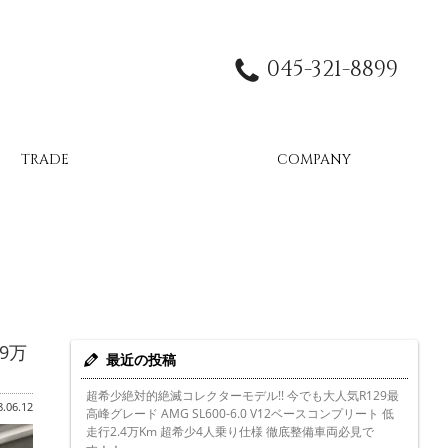
045-321-8899
TRADE
COMPANY
9万
最近の投稿
超希少絶対的絶滅コレクターモデル!! 今でも大人気R129最
.06.12
高峰グレード AMG SL600-6.0 V12ベースコンプリート 低
走行2.4万Km 超希少4人乗り仕様 徹底整備車両必見で