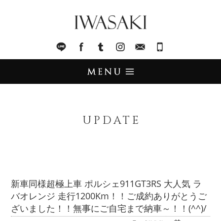
IWASAKI
LINE
facebook
Tumblr
Instagram
Mail
045-321-8899
UPDATE
アップデート
UPDATE
STOCK LIST
在庫情報
IMPORT
輸入販売
新車同様超極上車 ポルシェ911GT3RS 大人気 ラ
バオレンジ 走行1200Km！！ご成約ありがとうご
TRADE
買取査定
ざいました！！無事にご自宅まで納車～！！(^^)/