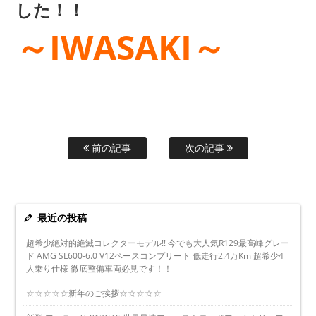
した！！
～IWASAKI～
前の記事
次の記事
最近の投稿
超希少絶対的絶滅コレクターモデル!! 今でも大人気R129最高峰グレー
ド AMG SL600-6.0 V12ベースコンプリート 低走行2.4万Km 超希少4
人乗り仕様 徹底整備車両必見です！！
☆☆☆☆☆新年のご挨拶☆☆☆☆☆