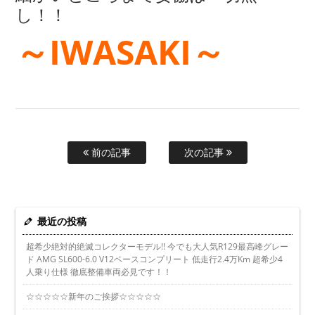
し！！
～IWASAKI～
前の記事
次の記事
最近の投稿
超希少絶対的絶滅コレクターモデル!! 今でも大人気R129最高峰グレー
ド AMG SL600-6.0 V12ベースコンプリート 低走行2.4万Km 超希少4
人乗り仕様 徹底整備車両必見です！！
☆☆☆☆☆新年のご挨拶☆☆☆☆☆