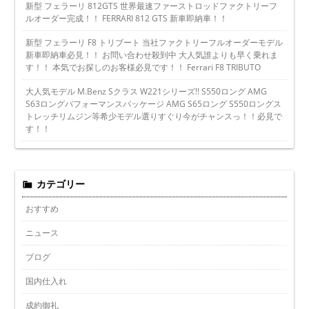
新型 フェラーリ 812GTS 世界最速ファーストロッドファクトリーフ
ルオーダー完成！！ FERRARI 812 GTS 新車即納車！！
新型 フェラーリ F8 トリブート 当社ファクトリーフルオーダーモデル
新車即納車必見！！ お問い合わせ殺到中 大人気誰よりも早く乗れま
す！！ 本気でお探しのお客様必見です！！ Ferrari F8 TRIBUTO
大人気モデル M.Benz Sクラス W221シリーズ!! S550ロング AMG
S63ロングパフォーマンスパッケージ AMG S65ロング S550ロングス
トレッチリムジン等希少モデル選りすぐり今がチャンスっ！！必見で
す！！
カテゴリー
おすすめ
ニュース
ブログ
国内仕入れ
成約御礼