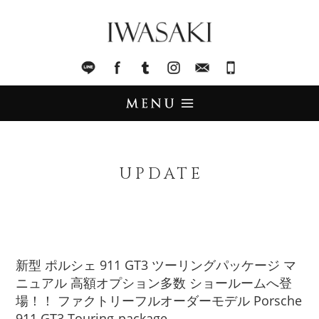
IWASAKI
LINE
facebook
Tumblr
Instagram
Mail
045-321-8899
UPDATE
アップデート
UPDATE
STOCK LIST
在庫情報
IMPORT
輸入販売
新型 ポルシェ 911 GT3 ツーリングパッケージ マ
ニュアル 高額オプション多数 ショールームへ登
TRADE
買取査定
場！！ ファクトリーフルオーダーモデル Porsche
911 GT3 Touring-package