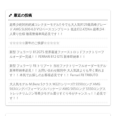
最近の投稿
超希少絶対的絶滅コレクターモデル!! 今でも大人気R129最高峰グレー
ド AMG SL600-6.0 V12ベースコンプリート 低走行2.4万Km 超希少4
人乗り仕様 徹底整備車両必見です！！
☆☆☆☆☆新年のご挨拶☆☆☆☆☆
新型 フェラーリ 812GTS 世界最速ファーストロッドファクトリーフ
ルオーダー完成！！ FERRARI 812 GTS 新車即納車！！
新型 フェラーリ F8 トリブート 当社ファクトリーフルオーダーモデル
新車即納車必見！！ お問い合わせ殺到中 大人気誰よりも早く乗れま
す！！ 本気でお探しのお客様必見です！！ Ferrari F8 TRIBUTO
大人気モデル M.Benz Sクラス W221シリーズ!! S550ロング AMG
S63ロングパフォーマンスパッケージ AMG S65ロング S550ロングス
トレッチリムジン等希少モデル選りすぐり今がチャンスっ！！必見で
す！！