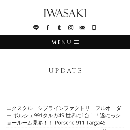
IWASAKI
LINE
facebook
Tumblr
Instagram
Mail
045-321-8899
UPDATE
アップデート
UPDATE
STOCK LIST
在庫情報
IMPORT
輸入販売
エクスクルーシブラインファクトリーフルオーダ
ー ポルシェ991タルガ4S 世界に1台！！遂にっシ
TRADE
買取査定
ョールーム見参！！ Porsche 911 Targa4S