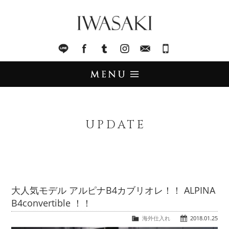
IWASAKI
LINE
facebook
Tumblr
Instagram
Mail
045-321-8899
UPDATE
アップデート
UPDATE
STOCK LIST
在庫情報
IMPORT
輸入販売
大人気モデル アルピナB4カブリオレ！！ ALPINA
B4convertible ！！
TRADE
買取査定
海外仕入れ
2018.01.25