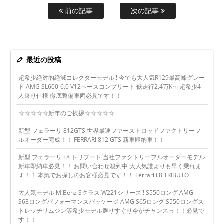
前の記事
次の記事
最近の投稿
超希少絶対的絶滅コレクターモデル!! 今でも大人気R129最高峰グレー
ド AMG SL600-6.0 V12ベースコンプリート 低走行2.4万Km 超希少4
人乗り仕様 徹底整備車両必見です！！
☆☆☆☆☆新年のご挨拶☆☆☆☆☆
新型 フェラーリ 812GTS 世界最速ファーストロッドファクトリーフ
ルオーダー完成！！ FERRARI 812 GTS 新車即納車！！
新型 フェラーリ F8 トリブート 当社ファクトリーフルオーダーモデル
新車即納車必見！！ お問い合わせ殺到中 大人気誰よりも早く乗れま
す！！ 本気でお探しのお客様必見です！！ Ferrari F8 TRIBUTO
大人気モデル M.Benz Sクラス W221シリーズ!! S550ロング AMG
S63ロングパフォーマンスパッケージ AMG S65ロング S550ロングス
トレッチリムジン等希少モデル選りすぐり今がチャンスっ！！必見で
す！！