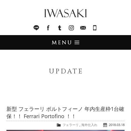
IWASAKI
LINE
facebook
Tumblr
Instagram
Mail
045-321-8899
UPDATE
アップデート
UPDATE
STOCK LIST
在庫情報
IMPORT
輸入販売
新型 フェラーリ ポルトフィーノ 年内生産枠1台確
保！！ Ferrari Portofino ！！
TRADE
買取査定
フェラーリ
,
海外仕入れ
2018.03.18