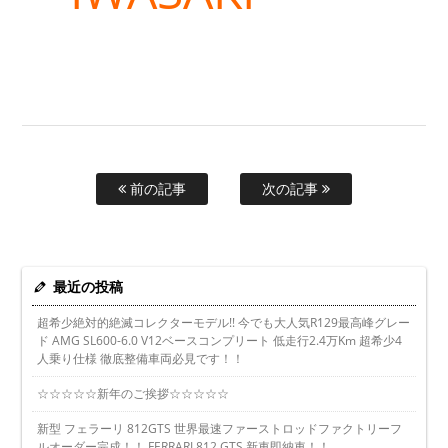
前の記事
次の記事
最近の投稿
超希少絶対的絶滅コレクターモデル!! 今でも大人気R129最高峰グレー
ド AMG SL600-6.0 V12ベースコンプリート 低走行2.4万Km 超希少4
人乗り仕様 徹底整備車両必見です！！
☆☆☆☆☆新年のご挨拶☆☆☆☆☆
新型 フェラーリ 812GTS 世界最速ファーストロッドファクトリーフ
ルオーダー完成！！ FERRARI 812 GTS 新車即納車！！