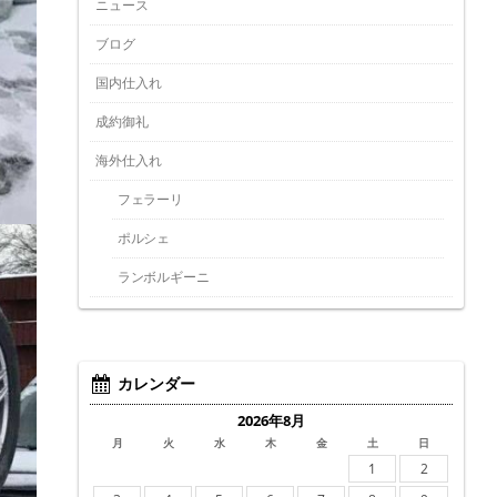
ニュース
ブログ
国内仕入れ
成約御礼
海外仕入れ
フェラーリ
ポルシェ
ランボルギーニ
カレンダー
2026年8月
月
火
水
木
金
土
日
1
2