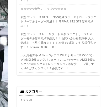
す！！
☆☆☆☆☆新年のご挨拶☆☆☆☆☆
新型 フェラーリ 812GTS 世界最速ファーストロッドファク
トリーフルオーダー完成！！ FERRARI 812 GTS 新車即納
車！！
新型 フェラーリ F8 トリブート 当社ファクトリーフルオー
ダーモデル新車即納車必見！！ お問い合わせ殺到中 大人
気誰よりも早く乗れます！！ 本気でお探しのお客様必見で
す！！ Ferrari F8 TRIBUTO
大人気モデル M.Benz Sクラス W221シリーズ!! S550ロン
グ AMG S63ロングパフォーマンスパッケージ AMG S65ロ
ング S550ロングストレッチリムジン等希少モデル選りす
ぐり今がチャンスっ！！必見です！！
カテゴリー
おすすめ