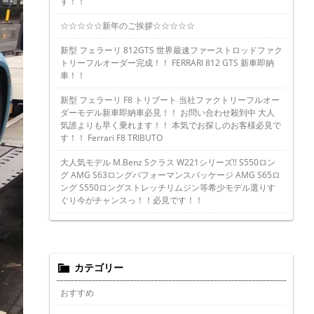
す！！
☆☆☆☆☆新年のご挨拶☆☆☆☆☆
新型 フェラーリ 812GTS 世界最速ファーストロッドファク
トリーフルオーダー完成！！ FERRARI 812 GTS 新車即納
車！！
新型 フェラーリ F8 トリブート 当社ファクトリーフルオー
ダーモデル新車即納車必見！！ お問い合わせ殺到中 大人
気誰よりも早く乗れます！！ 本気でお探しのお客様必見で
す！！ Ferrari F8 TRIBUTO
大人気モデル M.Benz Sクラス W221シリーズ!! S550ロン
グ AMG S63ロングパフォーマンスパッケージ AMG S65ロ
ング S550ロングストレッチリムジン等希少モデル選りす
ぐり今がチャンスっ！！必見です！！
カテゴリー
おすすめ