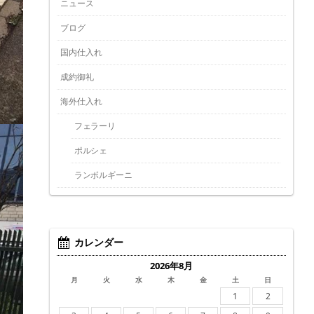
ニュース
ブログ
国内仕入れ
成約御礼
海外仕入れ
フェラーリ
ポルシェ
ランボルギーニ
カレンダー
2026年8月
月
火
水
木
金
土
日
1
2