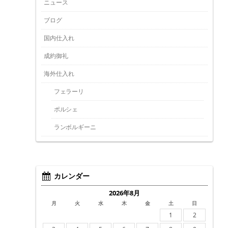
ニュース
ブログ
国内仕入れ
成約御礼
海外仕入れ
フェラーリ
ポルシェ
ランボルギーニ
カレンダー
2026年8月
月
火
水
木
金
土
日
1
2