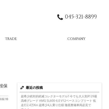
045-321-8899
TRADE
COMPANY
屋根保
最近の投稿
超希少絶対的絶滅コレクターモデル!! 今でも大人気R129最
.02.10
高峰グレード AMG SL600-6.0 V12ベースコンプリート 低
走行2.4万Km 超希少4人乗り仕様 徹底整備車両必見で