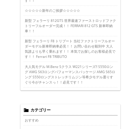
す！！
☆☆☆☆☆新年のご挨拶☆☆☆☆☆
新型 フェラーリ 812GTS 世界最速ファーストロッドファク
トリーフルオーダー完成！！ FERRARI 812 GTS 新車即納
車！！
新型 フェラーリ F8 トリブート 当社ファクトリーフルオー
ダーモデル新車即納車必見！！ お問い合わせ殺到中 大人
気誰よりも早く乗れます！！ 本気でお探しのお客様必見で
す！！ Ferrari F8 TRIBUTO
大人気モデル M.Benz Sクラス W221シリーズ!! S550ロン
グ AMG S63ロングパフォーマンスパッケージ AMG S65ロ
ング S550ロングストレッチリムジン等希少モデル選りす
ぐり今がチャンスっ！！必見です！！
カテゴリー
おすすめ