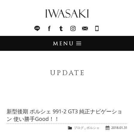
IWASAKI
LINE
facebook
Tumblr
Instagram
Mail
045-321-8899
UPDATE
アップデート
UPDATE
STOCK LIST
在庫情報
IMPORT
輸入販売
新型後期 ポルシェ 991-2 GT3 純正ナビゲーショ
ン 使い勝手Good！！
TRADE
買取査定
ブログ
,
ポルシェ
2018.01.31