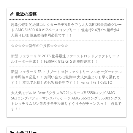
最近の投稿
超希少絶対的絶滅コレクターモデル!! 今でも大人気R129最高峰グレー
ド AMG SL600-6.0 V12ベースコンプリート 低走行2.4万Km 超希少4
人乗り仕様 徹底整備車両必見です！！
☆☆☆☆☆新年のご挨拶☆☆☆☆☆
新型 フェラーリ 812GTS 世界最速ファーストロッドファクトリーフ
ルオーダー完成！！ FERRARI 812 GTS 新車即納車！！
新型 フェラーリ F8 トリブート 当社ファクトリーフルオーダーモデル
新車即納車必見！！ お問い合わせ殺到中 大人気誰よりも早く乗れま
す！！ 本気でお探しのお客様必見です！！ Ferrari F8 TRIBUTO
大人気モデル M.Benz Sクラス W221シリーズ!! S550ロング AMG
S63ロングパフォーマンスパッケージ AMG S65ロング S550ロングス
トレッチリムジン等希少モデル選りすぐり今がチャンスっ！！必見で
す！！
カテゴリー