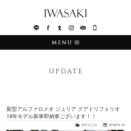
IWASAKI
LINE
facebook
Tumblr
Instagram
Mail
045-321-8899
UPDATE
アップデート
UPDATE
STOCK LIST
在庫情報
IMPORT
輸入販売
新型アルファロメオ ジュリア クアドリフォリオ
18年モデル新車即納車ございます！！
TRADE
買取査定
海外仕入れ
2018.01.10