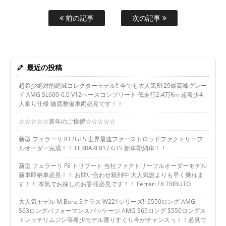
前の記事
次の記事
最近の投稿
超希少絶対的絶滅コレクターモデル!! 今でも大人気R129最高峰グレー
ド AMG SL600-6.0 V12ベースコンプリート 低走行2.4万Km 超希少4
人乗り仕様 徹底整備車両必見です！！
☆☆☆☆☆新年のご挨拶☆☆☆☆☆
新型 フェラーリ 812GTS 世界最速ファーストロッドファクトリーフ
ルオーダー完成！！ FERRARI 812 GTS 新車即納車！！
新型 フェラーリ F8 トリブート 当社ファクトリーフルオーダーモデル
新車即納車必見！！ お問い合わせ殺到中 大人気誰よりも早く乗れま
す！！ 本気でお探しのお客様必見です！！ Ferrari F8 TRIBUTO
大人気モデル M.Benz Sクラス W221シリーズ!! S550ロング AMG
S63ロングパフォーマンスパッケージ AMG S65ロング S550ロングス
トレッチリムジン等希少モデル選りすぐり今がチャンスっ！！必見で