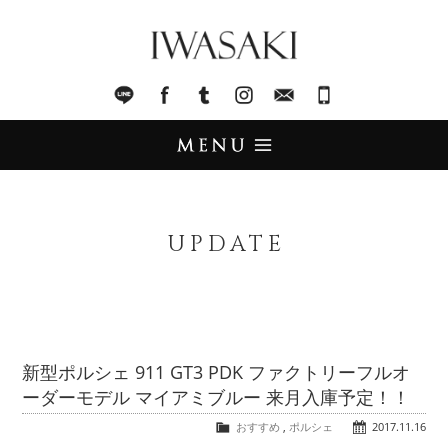
IWASAKI
LINE
facebook
Tumblr
Instagram
Mail
045-321-8899
UPDATE
アップデート
UPDATE
STOCK LIST
在庫情報
IMPORT
輸入販売
新型ポルシェ 911 GT3 PDK ファクトリーフルオ
ーダーモデル マイアミブルー 来月入庫予定！！
TRADE
買取査定
おすすめ
,
ポルシェ
2017.11.16