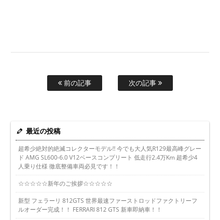
前の記事
次の記事
最近の投稿
超希少絶対的絶滅コレクターモデル!! 今でも大人気R129最高峰グレー
ド AMG SL600-6.0 V12ベースコンプリート 低走行2.4万Km 超希少4
人乗り仕様 徹底整備車両必見です！！
☆☆☆☆☆新年のご挨拶☆☆☆☆☆
新型 フェラーリ 812GTS 世界最速ファーストロッドファクトリーフ
ルオーダー完成！！ FERRARI 812 GTS 新車即納車！！