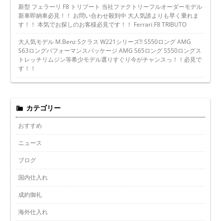
新型 フェラーリ F8 トリブート 当社ファクトリーフルオーダーモデル
新車即納車必見！！ お問い合わせ殺到中 大人気誰よりも早く乗れま
す！！ 本気でお探しのお客様必見です！！ Ferrari F8 TRIBUTO
大人気モデル M.Benz Sクラス W221シリーズ!! S550ロング AMG
S63ロングパフォーマンスパッケージ AMG S65ロング S550ロングス
トレッチリムジン等希少モデル選りすぐり今がチャンスっ！！必見で
す！！
カテゴリー
おすすめ
ニュース
ブログ
国内仕入れ
成約御礼
海外仕入れ