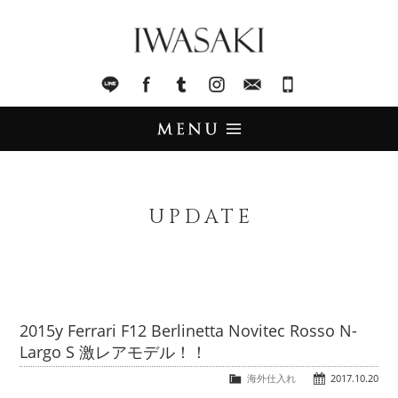
IWASAKI
LINE
facebook
Tumblr
Instagram
Mail
045-321-8899
UPDATE
アップデート
UPDATE
STOCK LIST
在庫情報
IMPORT
輸入販売
2015y Ferrari F12 Berlinetta Novitec Rosso N-
Largo S 激レアモデル！！
TRADE
買取査定
海外仕入れ
2017.10.20