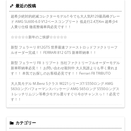
最近の投稿
超希少絶対的絶滅コレクターモデル!! 今でも大人気R129最高峰グレー
ド AMG SL600-6.0 V12ベースコンプリート 低走行2.4万Km 超希少4
人乗り仕様 徹底整備車両必見です！！
☆☆☆☆☆新年のご挨拶☆☆☆☆☆
新型 フェラーリ 812GTS 世界最速ファーストロッドファクトリーフ
ルオーダー完成！！ FERRARI 812 GTS 新車即納車！！
新型 フェラーリ F8 トリブート 当社ファクトリーフルオーダーモデル
新車即納車必見！！ お問い合わせ殺到中 大人気誰よりも早く乗れま
す！！ 本気でお探しのお客様必見です！！ Ferrari F8 TRIBUTO
大人気モデル M.Benz Sクラス W221シリーズ!! S550ロング AMG
S63ロングパフォーマンスパッケージ AMG S65ロング S550ロングス
トレッチリムジン等希少モデル選りすぐり今がチャンスっ！！必見で
す！！
カテゴリー