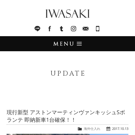
IWASAKI
LINE
facebook
Tumblr
Instagram
Mail
045-321-8899
UPDATE
アップデート
UPDATE
STOCK LIST
在庫情報
IMPORT
輸入販売
現行新型 アストンマーティンヴァンキッシュSボ
ランテ 即納新車1台確保！！
TRADE
買取査定
海外仕入れ
2017.10.13