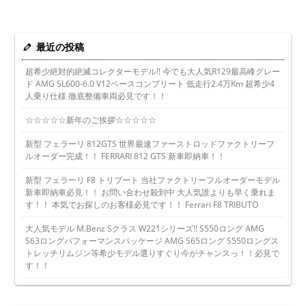
最近の投稿
超希少絶対的絶滅コレクターモデル!! 今でも大人気R129最高峰グレー
ド AMG SL600-6.0 V12ベースコンプリート 低走行2.4万Km 超希少4
人乗り仕様 徹底整備車両必見です！！
☆☆☆☆☆新年のご挨拶☆☆☆☆☆
新型 フェラーリ 812GTS 世界最速ファーストロッドファクトリーフ
ルオーダー完成！！ FERRARI 812 GTS 新車即納車！！
新型 フェラーリ F8 トリブート 当社ファクトリーフルオーダーモデル
新車即納車必見！！ お問い合わせ殺到中 大人気誰よりも早く乗れま
す！！ 本気でお探しのお客様必見です！！ Ferrari F8 TRIBUTO
大人気モデル M.Benz Sクラス W221シリーズ!! S550ロング AMG
S63ロングパフォーマンスパッケージ AMG S65ロング S550ロングス
トレッチリムジン等希少モデル選りすぐり今がチャンスっ！！必見で
す！！