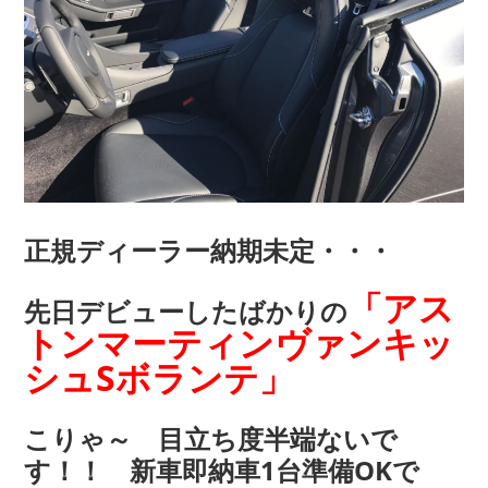
正規ディーラー納期未定・・・
「アス
先日デビューしたばかりの
トンマーティンヴァンキッ
シュSボランテ」
こりゃ～ 目立ち度半端ないで
す！！ 新車即納車1台準備OKで