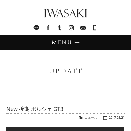
IWASAKI
LINE
facebook
Tumblr
Instagram
Mail
045-321-8899
UPDATE
アップデート
UPDATE
STOCK LIST
在庫情報
IMPORT
輸入販売
New 後期 ポルシェ GT3
TRADE
ニュース
2017.05.21
買取査定