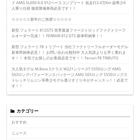
ド AMG SL600-6.0 V12ベースコンプリート 低走行2.4万Km 超希少4
人乗り仕様 徹底整備車両必見です！！
☆☆☆☆☆新年のご挨拶☆☆☆☆☆
新型 フェラーリ 812GTS 世界最速ファーストロッドファクトリーフ
ルオーダー完成！！ FERRARI 812 GTS 新車即納車！！
新型 フェラーリ F8 トリブート 当社ファクトリーフルオーダーモデル
新車即納車必見！！ お問い合わせ殺到中 大人気誰よりも早く乗れま
す！！ 本気でお探しのお客様必見です！！ Ferrari F8 TRIBUTO
大人気モデル M.Benz Sクラス W221シリーズ!! S550ロング AMG
S63ロングパフォーマンスパッケージ AMG S65ロング S550ロングス
トレッチリムジン等希少モデル選りすぐり今がチャンスっ！！必見で
す！！
カテゴリー
おすすめ
ニュース