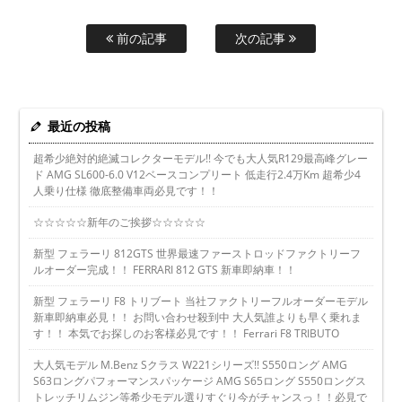
前の記事
次の記事
最近の投稿
超希少絶対的絶滅コレクターモデル!! 今でも大人気R129最高峰グレー
ド AMG SL600-6.0 V12ベースコンプリート 低走行2.4万Km 超希少4
人乗り仕様 徹底整備車両必見です！！
☆☆☆☆☆新年のご挨拶☆☆☆☆☆
新型 フェラーリ 812GTS 世界最速ファーストロッドファクトリーフ
ルオーダー完成！！ FERRARI 812 GTS 新車即納車！！
新型 フェラーリ F8 トリブート 当社ファクトリーフルオーダーモデル
新車即納車必見！！ お問い合わせ殺到中 大人気誰よりも早く乗れま
す！！ 本気でお探しのお客様必見です！！ Ferrari F8 TRIBUTO
大人気モデル M.Benz Sクラス W221シリーズ!! S550ロング AMG
S63ロングパフォーマンスパッケージ AMG S65ロング S550ロングス
トレッチリムジン等希少モデル選りすぐり今がチャンスっ！！必見で