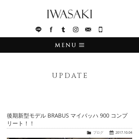
IWASAKI
LINE
facebook
Tumblr
Instagram
Mail
045-321-8899
UPDATE
アップデート
UPDATE
STOCK LIST
在庫情報
IMPORT
輸入販売
後期新型モデル BRABUS マイバッハ 900 コンプ
リート！！
TRADE
買取査定
ブログ
2017.10.04