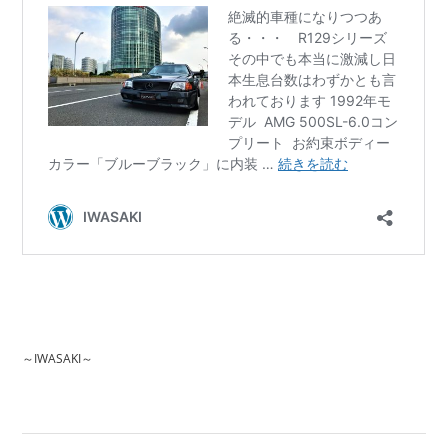
～IWASAKI～