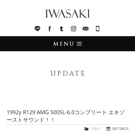
IWASAKI
LINE
facebook
Tumblr
Instagram
Mail
045-321-8899
UPDATE
アップデート
UPDATE
STOCK LIST
在庫情報
IMPORT
輸入販売
1992y R129 AMG 500SL-6.0コンプリート エキゾ
ーストサウンド！！
TRADE
買取査定
ブログ
2017.08.25