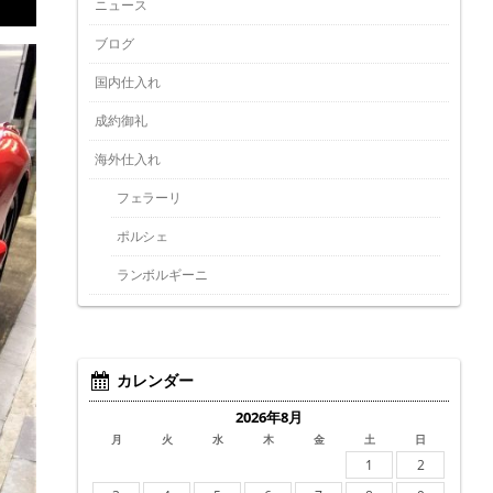
ニュース
ブログ
国内仕入れ
成約御礼
海外仕入れ
フェラーリ
ポルシェ
ランボルギーニ
カレンダー
2026年8月
月
火
水
木
金
土
日
1
2