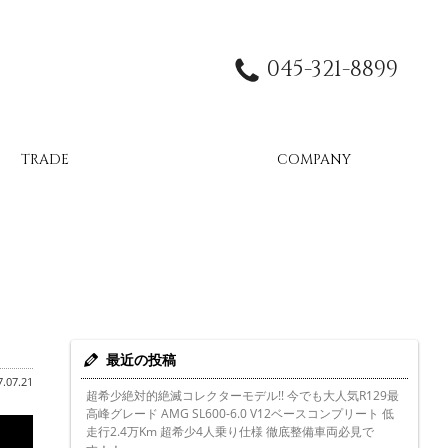
045-321-8899
TRADE
COMPANY
最近の投稿
.07.21
超希少絶対的絶滅コレクターモデル!! 今でも大人気R129最
高峰グレード AMG SL600-6.0 V12ベースコンプリート 低
走行2.4万Km 超希少4人乗り仕様 徹底整備車両必見で