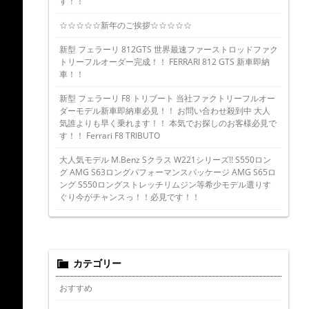
す！！
☆☆☆☆☆新年のご挨拶☆☆☆☆☆
新型 フェラーリ 812GTS 世界最速ファーストロッドファク
トリーフルオーダー完成！！ FERRARI 812 GTS 新車即納
車！！
新型 フェラーリ F8 トリブート 当社ファクトリーフルオー
ダーモデル新車即納車必見！！ お問い合わせ殺到中 大人
気誰よりも早く乗れます！！ 本気でお探しのお客様必見で
す！！ Ferrari F8 TRIBUTO
大人気モデル M.Benz Sクラス W221シリーズ!! S550ロン
グ AMG S63ロングパフォーマンスパッケージ AMG S65ロ
ング S550ロングストレッチリムジン等希少モデル選りす
ぐり今がチャンスっ！！必見です！！
カテゴリー
おすすめ