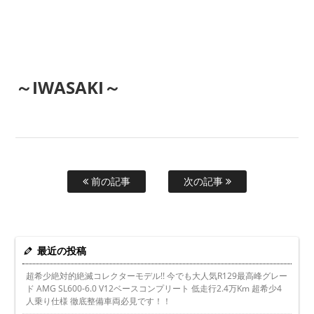
～IWASAKI～
前の記事
次の記事
最近の投稿
超希少絶対的絶滅コレクターモデル!! 今でも大人気R129最高峰グレー
ド AMG SL600-6.0 V12ベースコンプリート 低走行2.4万Km 超希少4
人乗り仕様 徹底整備車両必見です！！