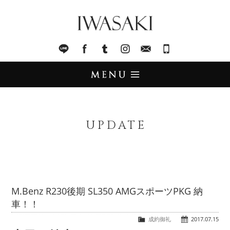
IWASAKI
LINE
facebook
Tumblr
Instagram
Mail
045-321-8899
UPDATE
アップデート
UPDATE
STOCK LIST
在庫情報
IMPORT
輸入販売
M.Benz R230後期 SL350 AMGスポーツPKG 納
車！！
TRADE
買取査定
成約御礼
2017.07.15