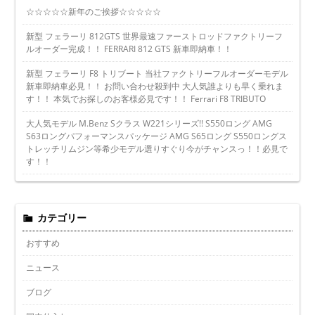
☆☆☆☆☆新年のご挨拶☆☆☆☆☆
新型 フェラーリ 812GTS 世界最速ファーストロッドファクトリーフ
ルオーダー完成！！ FERRARI 812 GTS 新車即納車！！
新型 フェラーリ F8 トリブート 当社ファクトリーフルオーダーモデル
新車即納車必見！！ お問い合わせ殺到中 大人気誰よりも早く乗れま
す！！ 本気でお探しのお客様必見です！！ Ferrari F8 TRIBUTO
大人気モデル M.Benz Sクラス W221シリーズ!! S550ロング AMG
S63ロングパフォーマンスパッケージ AMG S65ロング S550ロングス
トレッチリムジン等希少モデル選りすぐり今がチャンスっ！！必見で
す！！
カテゴリー
おすすめ
ニュース
ブログ