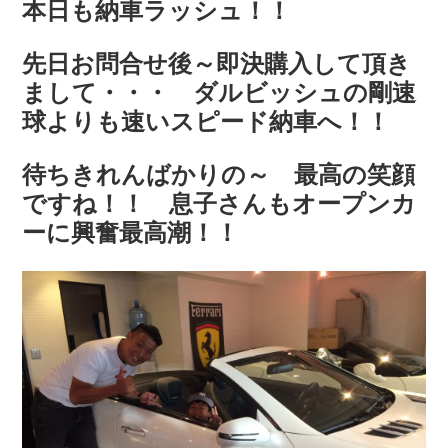
本日も納車ラッシュ！！
COMPANY
会社概要
先日お問合せ後～即決購入して頂き
まして・・・ ダルビッシュの剛速
球よりも速いスピード納車へ！！
待ちきれんばかりの～ 最高の笑顔
ですね！！ 息子さんもオープンカ
ーに興奮最高潮！！