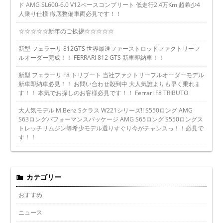
ド AMG SL600-6.0 V12ベースコンプリート 低走行2.4万Km 超希少4
人乗り仕様 徹底整備車両必見です！！
☆☆☆☆☆新年のご挨拶☆☆☆☆☆
新型 フェラーリ 812GTS 世界最速ファーストロッドファクトリーフ
ルオーダー完成！！ FERRARI 812 GTS 新車即納車！！
新型 フェラーリ F8 トリブート 当社ファクトリーフルオーダーモデル
新車即納車必見！！ お問い合わせ殺到中 大人気誰よりも早く乗れま
す！！ 本気でお探しのお客様必見です！！ Ferrari F8 TRIBUTO
大人気モデル M.Benz Sクラス W221シリーズ!! S550ロング AMG
S63ロングパフォーマンスパッケージ AMG S65ロング S550ロングス
トレッチリムジン等希少モデル選りすぐり今がチャンスっ！！必見で
す！！
カテゴリー
おすすめ
ニュース