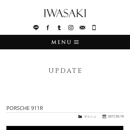
IWASAKI
LINE
facebook
Tumblr
Instagram
Mail
045-321-8899
UPDATE
アップデート
UPDATE
STOCK LIST
在庫情報
IMPORT
輸入販売
PORSCHE 911R
TRADE
ポルシェ
2017.05.19
買取査定